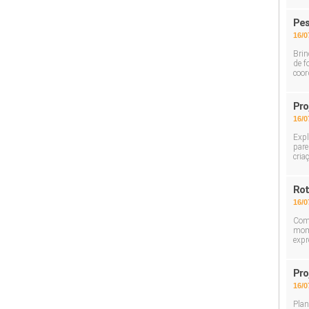
Pes
16/0
Brin
de f
coor
Pro
16/0
Expl
pare
cria
Rot
16/0
Com 
mome
expr
Pro
16/0
Plan