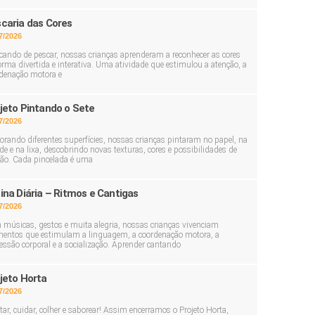
caria das Cores
7/2026
cando de pescar, nossas crianças aprenderam a reconhecer as cores
orma divertida e interativa. Uma atividade que estimulou a atenção, a
denação motora e
jeto Pintando o Sete
7/2026
orando diferentes superfícies, nossas crianças pintaram no papel, na
de e na lixa, descobrindo novas texturas, cores e possibilidades de
ção. Cada pincelada é uma
ina Diária – Ritmos e Cantigas
7/2026
músicas, gestos e muita alegria, nossas crianças vivenciam
ntos que estimulam a linguagem, a coordenação motora, a
essão corporal e a socialização. Aprender cantando
jeto Horta
7/2026
tar, cuidar, colher e saborear! Assim encerramos o Projeto Horta,