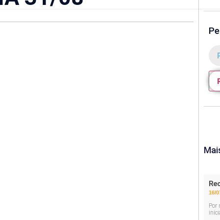
Pe
Mai
Rec
16/0
Por 
inic