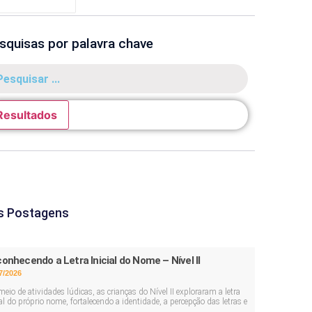
squisas por palavra chave
Resultados
s Postagens
onhecendo a Letra Inicial do Nome – Nível II
7/2026
meio de atividades lúdicas, as crianças do Nível II exploraram a letra
ial do próprio nome, fortalecendo a identidade, a percepção das letras e