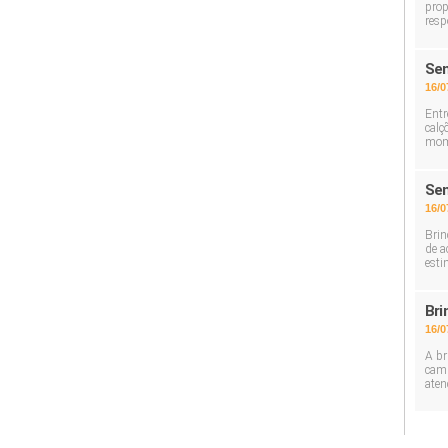
prop
resp
Sem
16/0
Entr
calç
mom
Sem
16/0
Brin
de a
esti
Bri
16/0
A br
cami
aten