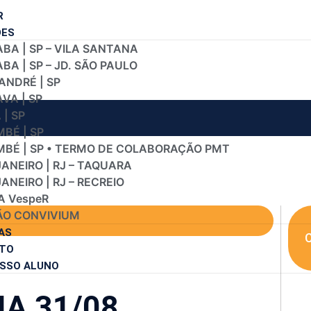
R
DES
BA | SP – VILA SANTANA
A | SP – JD. SÃO PAULO
ANDRÉ | SP
VA | SP
| SP
BÉ | SP
BÉ | SP • TERMO DE COLABORAÇÃO PMT
JANEIRO | RJ – TAQUARA
JANEIRO | RJ – RECREIO
A VespeR
O CONVIVIUM
AS
C
TO
SSO ALUNO
IA 31/08