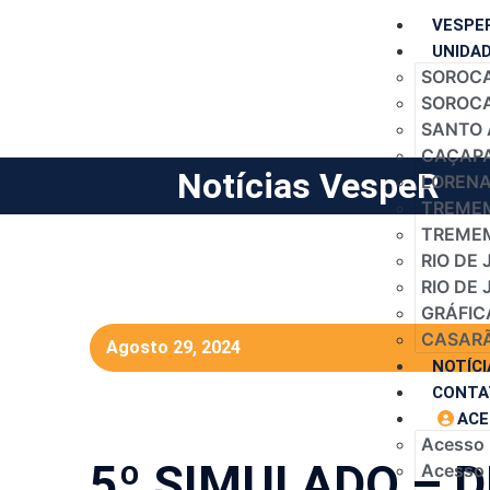
VESPE
UNIDA
SOROCA
SOROCAB
SANTO 
CAÇAPA
Notícias VespeR
LORENA 
TREMEM
TREMEM
RIO DE 
RIO DE 
GRÁFIC
CASARÃ
Agosto 29, 2024
NOTÍCI
CONTA
ACE
Acesso
5º SIMULADO – D
Acesso