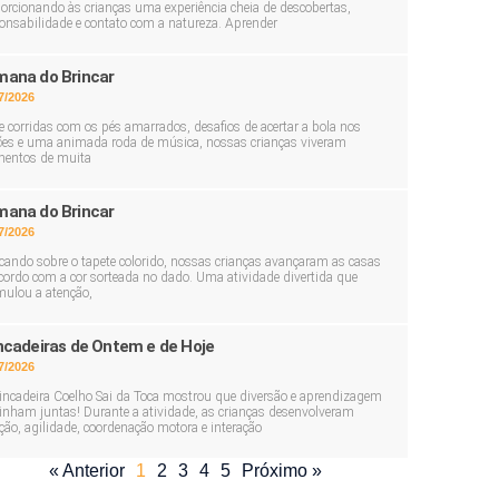
orcionando às crianças uma experiência cheia de descobertas,
onsabilidade e contato com a natureza. Aprender
ana do Brincar
7/2026
e corridas com os pés amarrados, desafios de acertar a bola nos
ões e uma animada roda de música, nossas crianças viveram
entos de muita
ana do Brincar
7/2026
cando sobre o tapete colorido, nossas crianças avançaram as casas
cordo com a cor sorteada no dado. Uma atividade divertida que
mulou a atenção,
ncadeiras de Ontem e de Hoje
7/2026
incadeira Coelho Sai da Toca mostrou que diversão e aprendizagem
nham juntas! Durante a atividade, as crianças desenvolveram
ção, agilidade, coordenação motora e interação
« Anterior
1
2
3
4
5
Próximo »