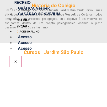
RECREIO
História do Colégio
GRÁFICA VespeR
Em 1997 o
Colégio Veritas – Unidade Jardim São Paulo
iniciou suas
CASARÃO CONVIVIUM
atividades educacionais.
Pertence à Rede VespeR
de Colégios, todos
irmanados num processo pedagógico, cujo objetivo é desenvolver os
NOTÍCIAS
estudantes dentro de um projeto psicogenético visando o pleno
CONTATO
desenvolvimento do ser humano.
ACESSO ALUNO
Acesso
Acesso
Acesso
Cursos | Jardim São Paulo
X