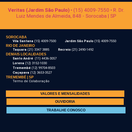
Veritas (Jardim São Paulo)
• (15) 4009-7550 • R. Dr.
Luiz Mendes de Almeida, 848 - Sorocaba | SP
SOROCABA
Vila Santana
(15) 4009-7500
Jardim São Paulo
(15) 4009-7550
RIO DE JANEIRO
Taquara
(21) 3347 3885
Recreio
(21) 2490-1492
DEMAIS LOCALIDADES
Santo André
(11) 4436-3057
Lorena
(12) 3152-1030
Tremembé
(12) 99704-8503
Caçapava
(12) 3653-3527
TREMEMBÉ | SP
Termo de Colaboração
VALORES E MENSALIDADES
OUVIDORIA
TRABALHE CONOSCO