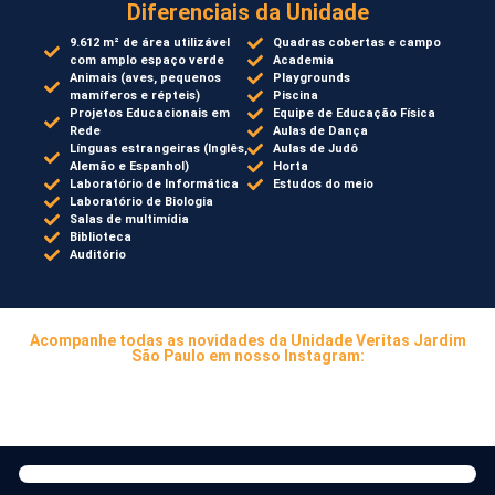
Diferenciais da Unidade
9.612 m² de área utilizável
Quadras cobertas e campo
com amplo espaço verde
Academia
Animais (aves, pequenos
Playgrounds
mamíferos e répteis)
Piscina
Projetos Educacionais em
Equipe de Educação Física
Rede
Aulas de Dança
Línguas estrangeiras (Inglês,
Aulas de Judô
Alemão e Espanhol)
Horta
Laboratório de Informática
Estudos do meio
Laboratório de Biologia
Salas de multimídia
Biblioteca
Auditório
Acompanhe todas as novidades da Unidade Veritas Jardim
São Paulo em nosso Instagram: