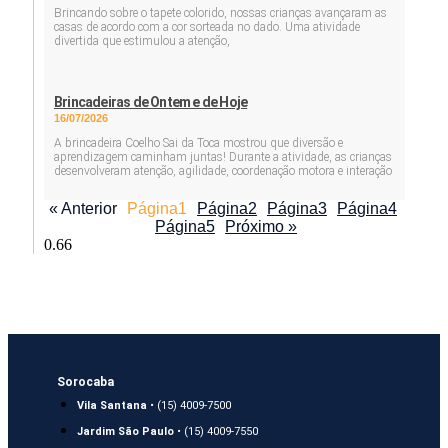
Brincando sobre o tapete colorido, nossas crianças avançaram as
casas de acordo com a cor sorteada no dado. Uma atividade
divertida que estimulou a atenção,
Brincadeiras de Ontem e de Hoje
16/07/2026
A brincadeira Coelho Sai da Toca mostrou que diversão e
aprendizagem caminham juntas! Durante a atividade, as crianças
desenvolveram atenção, agilidade, coordenação motora e interação
« Anterior
Página
1
Página
2
Página
3
Página
4
Página
5
Próximo »
Sorocaba
Vila Santana
• (15) 4009-7500
Jardim São Paulo
• (15) 4009-7550