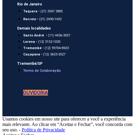
Rio de Janeiro
Taquara
• (21) 3347 3885
Recreio
• (21) 2490-1492
Demais localidades
Santo André
• (11) 4436-3057
Lorena
• (12) 3152-1030
Tremembé
• (12) 99704-8503
Caçapava
• (12) 3653-3527
Tremembé/SP
Termo de Colaboração
OUVIDORIA
Usamos cookies em nosso site para oferecer a você a experiência
mais relevante. Ao clicar em “Aceitar e Fechar”, você concorda com
seu uso. -
Política de Privacidade