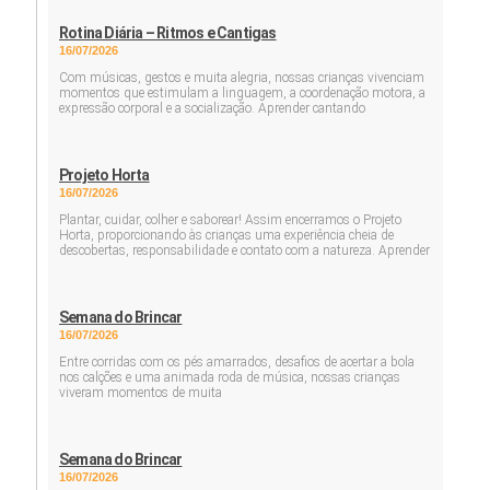
Rotina Diária – Ritmos e Cantigas
16/07/2026
Com músicas, gestos e muita alegria, nossas crianças vivenciam
momentos que estimulam a linguagem, a coordenação motora, a
expressão corporal e a socialização. Aprender cantando
Projeto Horta
16/07/2026
Plantar, cuidar, colher e saborear! Assim encerramos o Projeto
Horta, proporcionando às crianças uma experiência cheia de
descobertas, responsabilidade e contato com a natureza. Aprender
Semana do Brincar
16/07/2026
Entre corridas com os pés amarrados, desafios de acertar a bola
nos calções e uma animada roda de música, nossas crianças
viveram momentos de muita
Semana do Brincar
16/07/2026