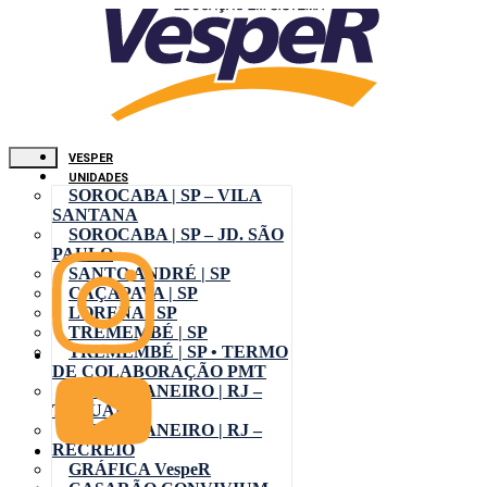
VESPER
UNIDADES
SOROCABA | SP – VILA
SANTANA
SOROCABA | SP – JD. SÃO
PAULO
SANTO ANDRÉ | SP
CAÇAPAVA | SP
LORENA | SP
TREMEMBÉ | SP
TREMEMBÉ | SP • TERMO
DE COLABORAÇÃO PMT
RIO DE JANEIRO | RJ –
TAQUARA
RIO DE JANEIRO | RJ –
RECREIO
GRÁFICA VespeR