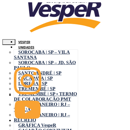
VESPER
UNIDADES
SOROCABA | SP – VILA
SANTANA
SOROCABA | SP – JD. SÃO
PAULO
SANTO ANDRÉ | SP
CAÇAPAVA | SP
LORENA | SP
TREMEMBÉ | SP
TREMEMBÉ | SP • TERMO
DE COLABORAÇÃO PMT
RIO DE JANEIRO | RJ –
TAQUARA
RIO DE JANEIRO | RJ –
RECREIO
GRÁFICA VespeR