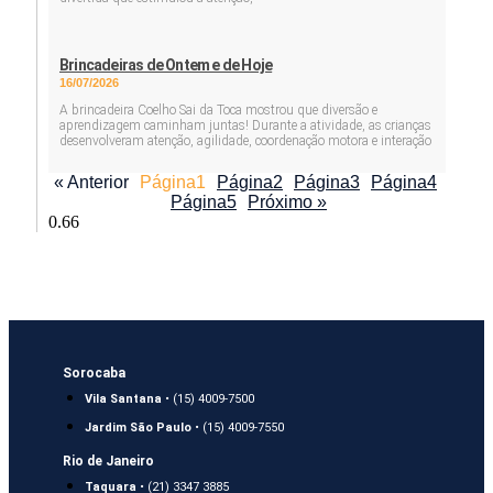
Brincadeiras de Ontem e de Hoje
16/07/2026
A brincadeira Coelho Sai da Toca mostrou que diversão e
aprendizagem caminham juntas! Durante a atividade, as crianças
desenvolveram atenção, agilidade, coordenação motora e interação
« Anterior
Página
1
Página
2
Página
3
Página
4
Página
5
Próximo »
Sorocaba
Vila Santana
• (15) 4009-7500
Jardim São Paulo
• (15) 4009-7550
Rio de Janeiro
Taquara
• (21) 3347 3885