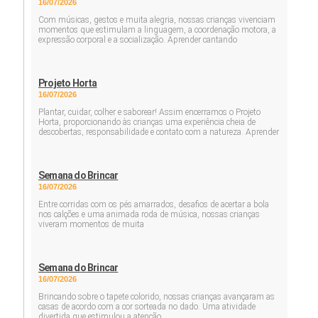
16/07/2026
Com músicas, gestos e muita alegria, nossas crianças vivenciam
momentos que estimulam a linguagem, a coordenação motora, a
expressão corporal e a socialização. Aprender cantando
Projeto Horta
16/07/2026
Plantar, cuidar, colher e saborear! Assim encerramos o Projeto
Horta, proporcionando às crianças uma experiência cheia de
descobertas, responsabilidade e contato com a natureza. Aprender
Semana do Brincar
16/07/2026
Entre corridas com os pés amarrados, desafios de acertar a bola
nos calções e uma animada roda de música, nossas crianças
viveram momentos de muita
Semana do Brincar
16/07/2026
Brincando sobre o tapete colorido, nossas crianças avançaram as
casas de acordo com a cor sorteada no dado. Uma atividade
divertida que estimulou a atenção,