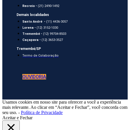
Recreio
• (21) 2490-1492
Demais localidades
Santo André
• (11) 4436-3057
Lorena
• (12) 3152-1030
Tremembé
• (12) 99704-8503
Caçapava
• (12) 3653-3527
Tremembé/SP
Termo de Colaboração
OUVIDORIA
Usamos cookies em nosso site para oferecer a você a experiência
mais relevante. Ao clicar em “Aceitar e Fechar”, você concorda com
seu uso. -
Política de Privacidade
Aceitar e Fechar