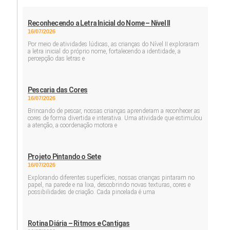
Reconhecendo a Letra Inicial do Nome – Nível II
16/07/2026
Por meio de atividades lúdicas, as crianças do Nível II exploraram
a letra inicial do próprio nome, fortalecendo a identidade, a
percepção das letras e
Pescaria das Cores
16/07/2026
Brincando de pescar, nossas crianças aprenderam a reconhecer as
cores de forma divertida e interativa. Uma atividade que estimulou
a atenção, a coordenação motora e
Projeto Pintando o Sete
16/07/2026
Explorando diferentes superfícies, nossas crianças pintaram no
papel, na parede e na lixa, descobrindo novas texturas, cores e
possibilidades de criação. Cada pincelada é uma
Rotina Diária – Ritmos e Cantigas