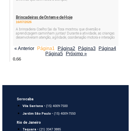
Brincadeiras de Ontem e de Hoje
16/07/2026
A brincadeira Coelho Sai da Toca mostrou que diversão e
aprendizagem caminham juntas! Durante a atividade, as crianças
desenvolveram atenção, agilidade, coordenação motora e interação
« Anterior
Página
1
Página
2
Página
3
Página
4
Página
5
Próximo »
Sorocaba
Vila Santana
• (15) 4009-7500
Jardim São Paulo
• (15) 4009-7550
Rio de Janeiro
Taquara
• (21) 3347 3885