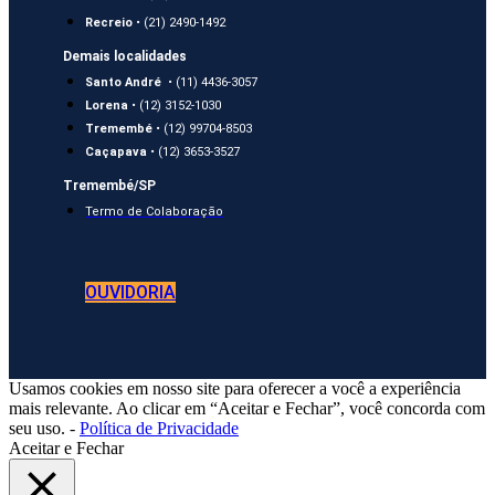
Recreio
• (21) 2490-1492
Demais localidades
Santo André
• (11) 4436-3057
Lorena
• (12) 3152-1030
Tremembé
• (12) 99704-8503
Caçapava
• (12) 3653-3527
Tremembé/SP
Termo de Colaboração
OUVIDORIA
Usamos cookies em nosso site para oferecer a você a experiência
mais relevante. Ao clicar em “Aceitar e Fechar”, você concorda com
seu uso. -
Política de Privacidade
Aceitar e Fechar