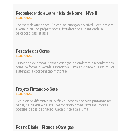
Reconhecendo a Letra Inicial do Nome – Nível II
16/07/2026
Por meio de atividades lúdicas, as crianças do Nível II exploraram
a letra inicial do próprio nome, fortalecendo a identidade, a
percepção das letras e
Pescaria das Cores
16/07/2026
Brincando de pescar, nossas crianças aprenderam a reconhecer as
cores de forma divertida e interativa. Uma atividade que estimulou
a atenção, a coordenação motora e
Projeto Pintando o Sete
16/07/2026
Explorando diferentes superfícies, nossas crianças pintaram no
papel, na parede e na lixa, descobrindo novas texturas, cores e
possibilidades de criação. Cada pincelada é uma
Rotina Diária – Ritmos e Cantigas