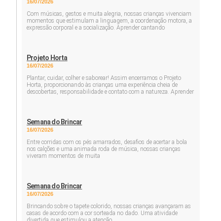
16/07/2026
Com músicas, gestos e muita alegria, nossas crianças vivenciam
momentos que estimulam a linguagem, a coordenação motora, a
expressão corporal e a socialização. Aprender cantando
Projeto Horta
16/07/2026
Plantar, cuidar, colher e saborear! Assim encerramos o Projeto
Horta, proporcionando às crianças uma experiência cheia de
descobertas, responsabilidade e contato com a natureza. Aprender
Semana do Brincar
16/07/2026
Entre corridas com os pés amarrados, desafios de acertar a bola
nos calções e uma animada roda de música, nossas crianças
viveram momentos de muita
Semana do Brincar
16/07/2026
Brincando sobre o tapete colorido, nossas crianças avançaram as
casas de acordo com a cor sorteada no dado. Uma atividade
divertida que estimulou a atenção,