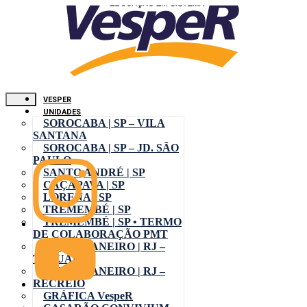
VESPER
UNIDADES
SOROCABA | SP – VILA
SANTANA
SOROCABA | SP – JD. SÃO
PAULO
SANTO ANDRÉ | SP
CAÇAPAVA | SP
LORENA | SP
TREMEMBÉ | SP
TREMEMBÉ | SP • TERMO
DE COLABORAÇÃO PMT
RIO DE JANEIRO | RJ –
TAQUARA
RIO DE JANEIRO | RJ –
RECREIO
GRÁFICA VespeR