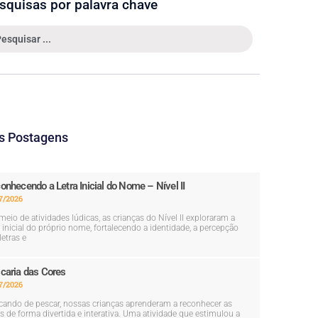
squisas por palavra chave
s Postagens
onhecendo a Letra Inicial do Nome – Nível II
7/2026
meio de atividades lúdicas, as crianças do Nível II exploraram a
a inicial do próprio nome, fortalecendo a identidade, a percepção
letras e
caria das Cores
7/2026
cando de pescar, nossas crianças aprenderam a reconhecer as
s de forma divertida e interativa. Uma atividade que estimulou a