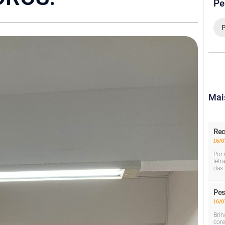
Pe
Mai
Rec
16/0
Por 
letr
das 
Pes
16/0
Brin
core