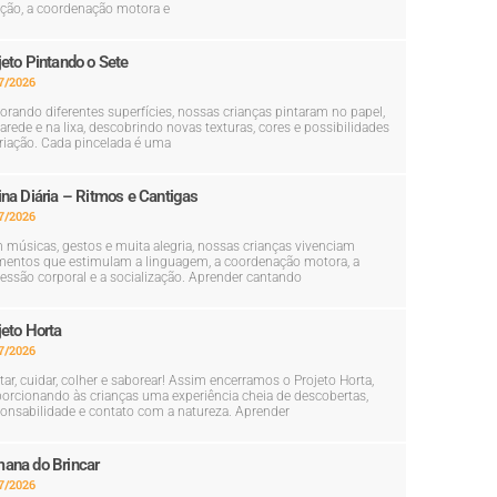
ção, a coordenação motora e
jeto Pintando o Sete
7/2026
orando diferentes superfícies, nossas crianças pintaram no papel,
arede e na lixa, descobrindo novas texturas, cores e possibilidades
riação. Cada pincelada é uma
ina Diária – Ritmos e Cantigas
7/2026
músicas, gestos e muita alegria, nossas crianças vivenciam
entos que estimulam a linguagem, a coordenação motora, a
essão corporal e a socialização. Aprender cantando
jeto Horta
7/2026
tar, cuidar, colher e saborear! Assim encerramos o Projeto Horta,
orcionando às crianças uma experiência cheia de descobertas,
onsabilidade e contato com a natureza. Aprender
ana do Brincar
7/2026