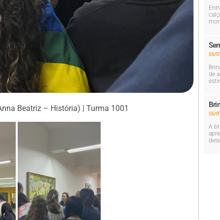
Entr
calç
mom
Sem
16/0
Brin
de a
esti
Bri
Anna Beatriz – História) | Turma 1001
16/0
A br
apre
dese