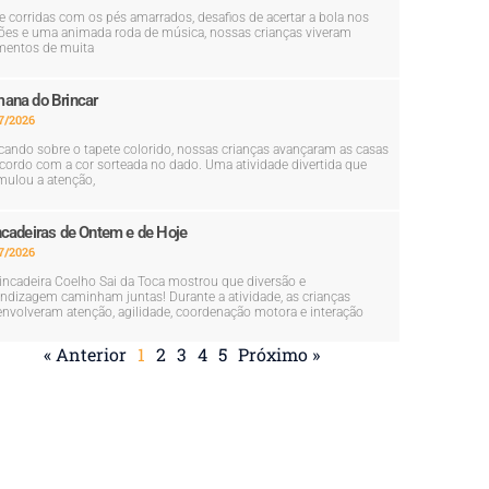
e corridas com os pés amarrados, desafios de acertar a bola nos
ões e uma animada roda de música, nossas crianças viveram
entos de muita
ana do Brincar
7/2026
cando sobre o tapete colorido, nossas crianças avançaram as casas
cordo com a cor sorteada no dado. Uma atividade divertida que
mulou a atenção,
ncadeiras de Ontem e de Hoje
7/2026
incadeira Coelho Sai da Toca mostrou que diversão e
ndizagem caminham juntas! Durante a atividade, as crianças
nvolveram atenção, agilidade, coordenação motora e interação
« Anterior
1
2
3
4
5
Próximo »