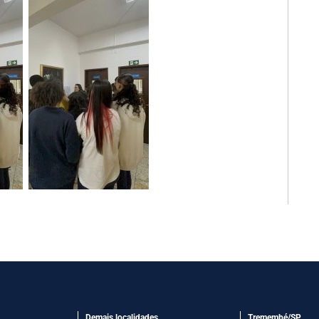
Demais localidades
Tremembé/SP