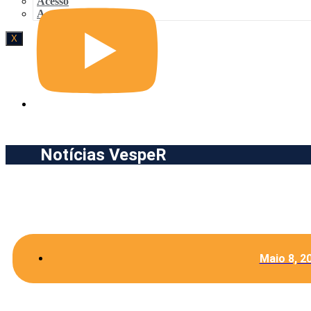
Acesso
Acesso
X
Notícias VespeR
Maio 8, 2