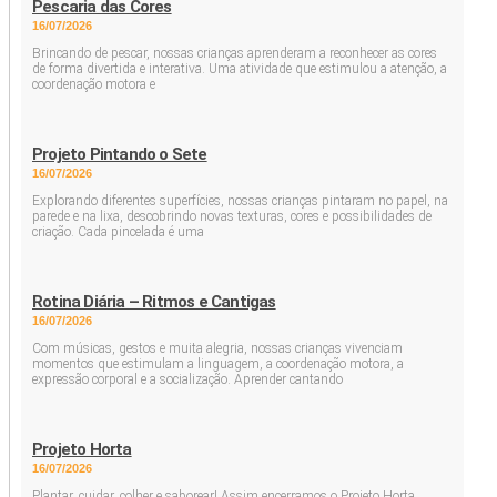
Pescaria das Cores
16/07/2026
Brincando de pescar, nossas crianças aprenderam a reconhecer as cores
de forma divertida e interativa. Uma atividade que estimulou a atenção, a
coordenação motora e
Projeto Pintando o Sete
16/07/2026
Explorando diferentes superfícies, nossas crianças pintaram no papel, na
parede e na lixa, descobrindo novas texturas, cores e possibilidades de
criação. Cada pincelada é uma
Rotina Diária – Ritmos e Cantigas
16/07/2026
Com músicas, gestos e muita alegria, nossas crianças vivenciam
momentos que estimulam a linguagem, a coordenação motora, a
expressão corporal e a socialização. Aprender cantando
Projeto Horta
16/07/2026
Plantar, cuidar, colher e saborear! Assim encerramos o Projeto Horta,