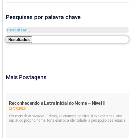
Pesquisas por palavra chave
Pesquisar
...
Resultados
Mais Postagens
Reconhecendo a Letra Inicial do Nome – Nível II
16/07/2026
Por meio de atividades lúdicas, as crianças do Nível II exploraram a letra
inicial do próprio nome, fortalecendo a identidade, a percepção das letras e