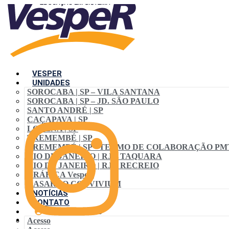
VESPER
UNIDADES
SOROCABA | SP – VILA SANTANA
SOROCABA | SP – JD. SÃO PAULO
SANTO ANDRÉ | SP
CAÇAPAVA | SP
LORENA | SP
TREMEMBÉ | SP
TREMEMBÉ | SP • TERMO DE COLABORAÇÃO PM
RIO DE JANEIRO | RJ – TAQUARA
RIO DE JANEIRO | RJ – RECREIO
GRÁFICA VespeR
CASARÃO CONVIVIUM
NOTÍCIAS
CONTATO
ACESSO ALUNO
Acesso