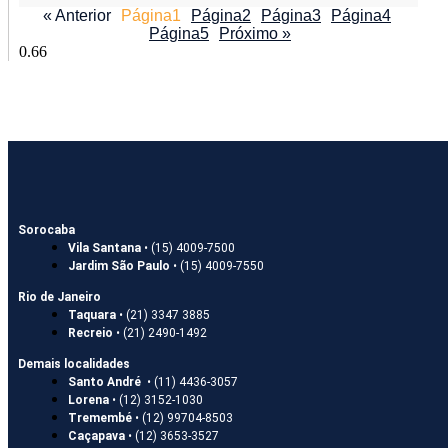
« Anterior
Página
1
Página
2
Página
3
Página
4
Página
5
Próximo »
Sorocaba
Vila Santana
• (15) 4009-7500
Jardim São Paulo
• (15) 4009-7550
Rio de Janeiro
Taquara
• (21) 3347 3885
Recreio
• (21) 2490-1492
Demais localidades
Santo André
• (11) 4436-3057
Lorena
• (12) 3152-1030
Tremembé
• (12) 99704-8503
Caçapava
• (12) 3653-3527