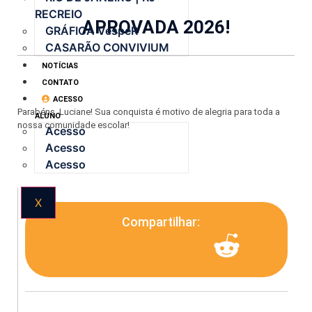
RECREIO
APROVADA 2026!
GRÁFICA VespeR
CASARÃO CONVIVIUM
NOTÍCIAS
CONTATO
ACESSO
Parabéns, Luciane! Sua conquista é motivo de alegria para toda a
ALUNO
nossa comunidade escolar!
Acesso
Acesso
Acesso
X
Compartilhar: