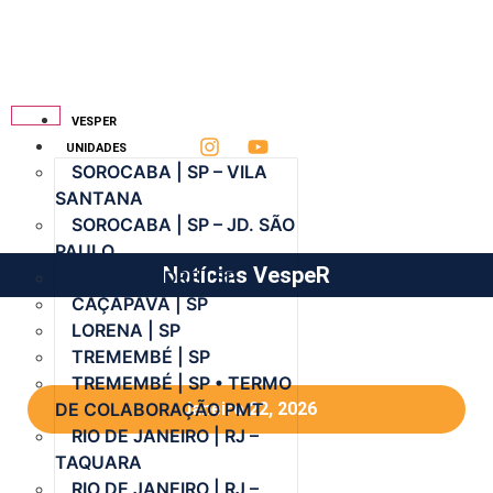
VESPER
UNIDADES
SOROCABA | SP – VILA
SANTANA
SOROCABA | SP – JD. SÃO
PAULO
Notícias VespeR
SANTO ANDRÉ | SP
CAÇAPAVA | SP
LORENA | SP
TREMEMBÉ | SP
TREMEMBÉ | SP • TERMO
DE COLABORAÇÃO PMT
Janeiro 22, 2026
RIO DE JANEIRO | RJ –
TAQUARA
RIO DE JANEIRO | RJ –