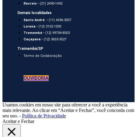
Recreio
• (21) 2490-1492
Demais localidades
Santo André
• (11) 4436-3057
Lorena
• (12) 3152-1030
Tremembé
• (12) 99704-8503
Caçapava
• (12) 3653-3527
Tremembé/SP
Termo de Colaboração
OUVIDORIA
Usamos cookies em nosso site para oferecer a você a experiência
mais relevante. Ao clicar em “Aceitar e Fechar”, você concorda com
seu uso. -
Política de Privacidade
Aceitar e Fechar