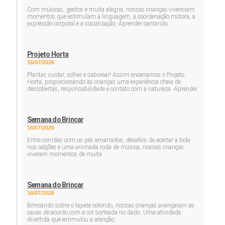
Com músicas, gestos e muita alegria, nossas crianças vivenciam
momentos que estimulam a linguagem, a coordenação motora, a
expressão corporal e a socialização. Aprender cantando
Projeto Horta
16/07/2026
Plantar, cuidar, colher e saborear! Assim encerramos o Projeto
Horta, proporcionando às crianças uma experiência cheia de
descobertas, responsabilidade e contato com a natureza. Aprender
Semana do Brincar
16/07/2026
Entre corridas com os pés amarrados, desafios de acertar a bola
nos calções e uma animada roda de música, nossas crianças
viveram momentos de muita
Semana do Brincar
16/07/2026
Brincando sobre o tapete colorido, nossas crianças avançaram as
casas de acordo com a cor sorteada no dado. Uma atividade
divertida que estimulou a atenção,