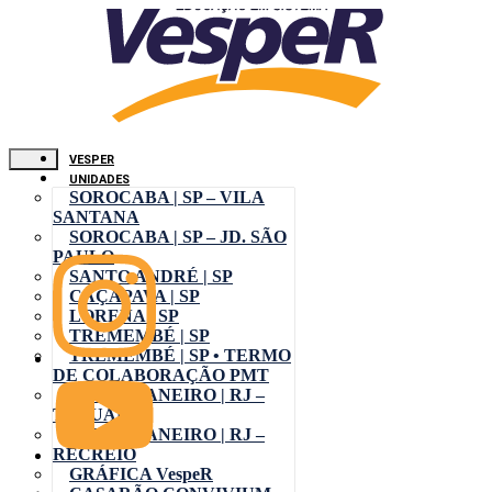
VESPER
UNIDADES
SOROCABA | SP – VILA
SANTANA
SOROCABA | SP – JD. SÃO
PAULO
SANTO ANDRÉ | SP
CAÇAPAVA | SP
LORENA | SP
TREMEMBÉ | SP
TREMEMBÉ | SP • TERMO
DE COLABORAÇÃO PMT
RIO DE JANEIRO | RJ –
TAQUARA
RIO DE JANEIRO | RJ –
RECREIO
GRÁFICA VespeR