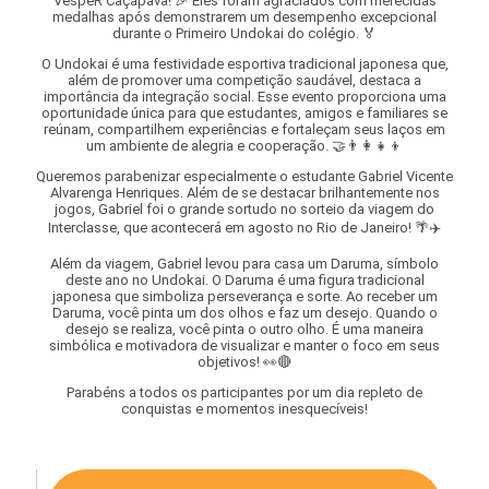
VespeR Caçapava! 🎉 Eles foram agraciados com merecidas
medalhas após demonstrarem um desempenho excepcional
durante o Primeiro Undokai do colégio. 🏅
O Undokai é uma festividade esportiva tradicional japonesa que,
além de promover uma competição saudável, destaca a
importância da integração social. Esse evento proporciona uma
oportunidade única para que estudantes, amigos e familiares se
reúnam, compartilhem experiências e fortaleçam seus laços em
um ambiente de alegria e cooperação. 🤝👨‍👩‍👧‍👦
Queremos parabenizar especialmente o estudante Gabriel Vicente
Alvarenga Henriques. Além de se destacar brilhantemente nos
jogos, Gabriel foi o grande sortudo no sorteio da viagem do
Interclasse, que acontecerá em agosto no Rio de Janeiro! 🌴✈️
Além da viagem, Gabriel levou para casa um Daruma, símbolo
deste ano no Undokai. O Daruma é uma figura tradicional
japonesa que simboliza perseverança e sorte. Ao receber um
Daruma, você pinta um dos olhos e faz um desejo. Quando o
desejo se realiza, você pinta o outro olho. É uma maneira
simbólica e motivadora de visualizar e manter o foco em seus
objetivos! 👀🔴
Parabéns a todos os participantes por um dia repleto de
conquistas e momentos inesquecíveis!