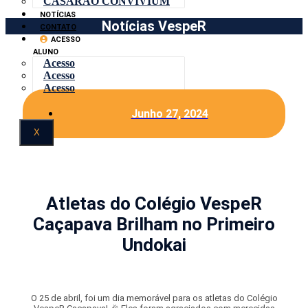
CASARÃO CONVIVIUM
NOTÍCIAS
Notícias VespeR
CONTATO
ACESSO
ALUNO
Acesso
Acesso
Acesso
Junho 27, 2024
X
Atletas do Colégio VespeR
Caçapava Brilham no Primeiro
Undokai
O 25 de abril, foi um dia memorável para os atletas do Colégio