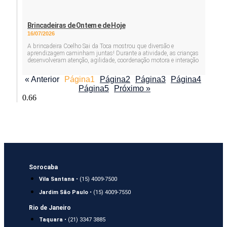
Brincadeiras de Ontem e de Hoje
16/07/2026
A brincadeira Coelho Sai da Toca mostrou que diversão e
aprendizagem caminham juntas! Durante a atividade, as crianças
desenvolveram atenção, agilidade, coordenação motora e interação
« Anterior
Página
1
Página
2
Página
3
Página
4
Página
5
Próximo »
Sorocaba
Vila Santana
• (15) 4009-7500
Jardim São Paulo
• (15) 4009-7550
Rio de Janeiro
Taquara
• (21) 3347 3885