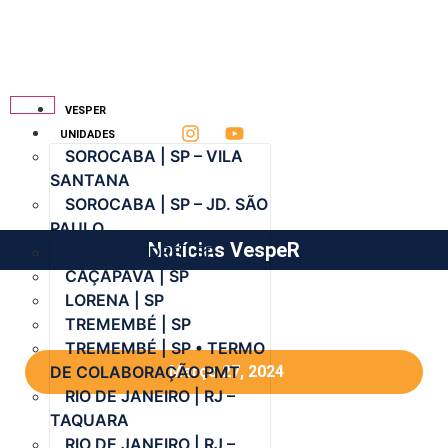
VESPER
UNIDADES
SOROCABA | SP – VILA
SANTANA
SOROCABA | SP – JD. SÃO
PAULO
Notícias VespeR
SANTO ANDRÉ | SP
CAÇAPAVA | SP
LORENA | SP
TREMEMBÉ | SP
TREMEMBÉ | SP • TERMO
DE COLABORAÇÃO PMT
Março 27, 2024
RIO DE JANEIRO | RJ –
TAQUARA
RIO DE JANEIRO | RJ –