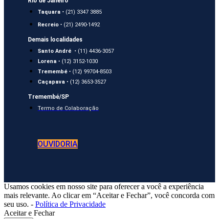
Rio de Janeiro
Taquara
• (21) 3347 3885
Recreio
• (21) 2490-1492
Demais localidades
Santo André
• (11) 4436-3057
Lorena
• (12) 3152-1030
Tremembé
• (12) 99704-8503
Caçapava
• (12) 3653-3527
Tremembé/SP
Termo de Colaboração
OUVIDORIA
Usamos cookies em nosso site para oferecer a você a experiência
mais relevante. Ao clicar em “Aceitar e Fechar”, você concorda com
seu uso. -
Política de Privacidade
Aceitar e Fechar