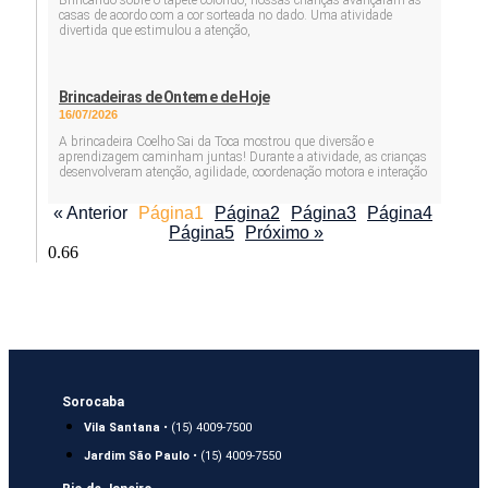
Brincando sobre o tapete colorido, nossas crianças avançaram as
casas de acordo com a cor sorteada no dado. Uma atividade
divertida que estimulou a atenção,
Brincadeiras de Ontem e de Hoje
16/07/2026
A brincadeira Coelho Sai da Toca mostrou que diversão e
aprendizagem caminham juntas! Durante a atividade, as crianças
desenvolveram atenção, agilidade, coordenação motora e interação
« Anterior
Página
1
Página
2
Página
3
Página
4
Página
5
Próximo »
Sorocaba
Vila Santana
• (15) 4009-7500
Jardim São Paulo
• (15) 4009-7550