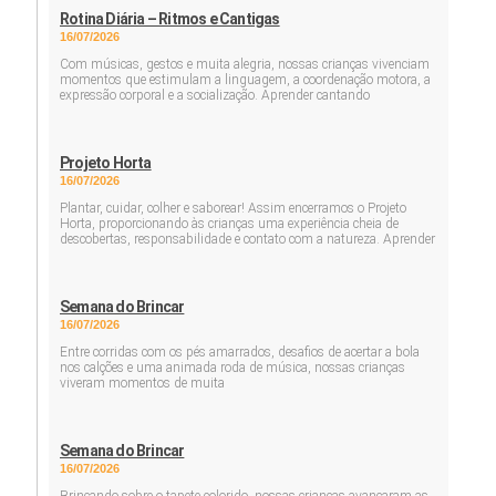
Rotina Diária – Ritmos e Cantigas
16/07/2026
Com músicas, gestos e muita alegria, nossas crianças vivenciam
momentos que estimulam a linguagem, a coordenação motora, a
expressão corporal e a socialização. Aprender cantando
Projeto Horta
16/07/2026
Plantar, cuidar, colher e saborear! Assim encerramos o Projeto
Horta, proporcionando às crianças uma experiência cheia de
descobertas, responsabilidade e contato com a natureza. Aprender
Semana do Brincar
16/07/2026
Entre corridas com os pés amarrados, desafios de acertar a bola
nos calções e uma animada roda de música, nossas crianças
viveram momentos de muita
Semana do Brincar
16/07/2026