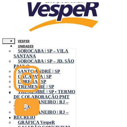
VESPER
UNIDADES
SOROCABA | SP – VILA
SANTANA
SOROCABA | SP – JD. SÃO
PAULO
SANTO ANDRÉ | SP
CAÇAPAVA | SP
LORENA | SP
TREMEMBÉ | SP
TREMEMBÉ | SP • TERMO
DE COLABORAÇÃO PMT
RIO DE JANEIRO | RJ –
TAQUARA
RIO DE JANEIRO | RJ –
RECREIO
GRÁFICA VespeR