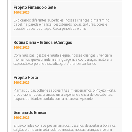
Projeto Pintando o Sete
16/07/2026
Explorando diferentes superfícies, nossas crianças pintaram no
papel, na parede e na lixa, descobrindo novas texturas, cores e
possibilidades de criação. Cada pincelada é uma
Rotina Diária – Ritmos e Cantigas
16/07/2026
Com músicas, gestos e muita alegria, nossas crianças vivenciam
momentos que estimulam a linguagem, a coordenação motora, a
expressão corporal e a socialização. Aprender cantando
Projeto Horta
16/07/2026
Plantar, cuidar, colher e saborear! Assim encerramos o Projeto Horta,
proporcionando às crianças uma experiência cheia de descobertas,
responsabilidade e contato com a natureza. Aprender
Semana do Brincar
16/07/2026
Entre corridas com os pés amarrados, desafios de acertar a bola nos
calções e uma animada roda de música, nossas crianças viveram