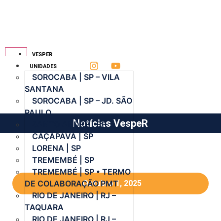
VESPER
UNIDADES
SOROCABA | SP – VILA
SANTANA
SOROCABA | SP – JD. SÃO
PAULO
Notícias VespeR
SANTO ANDRÉ | SP
CAÇAPAVA | SP
LORENA | SP
TREMEMBÉ | SP
TREMEMBÉ | SP • TERMO
DE COLABORAÇÃO PMT
Outubro 1, 2025
RIO DE JANEIRO | RJ –
TAQUARA
RIO DE JANEIRO | RJ –