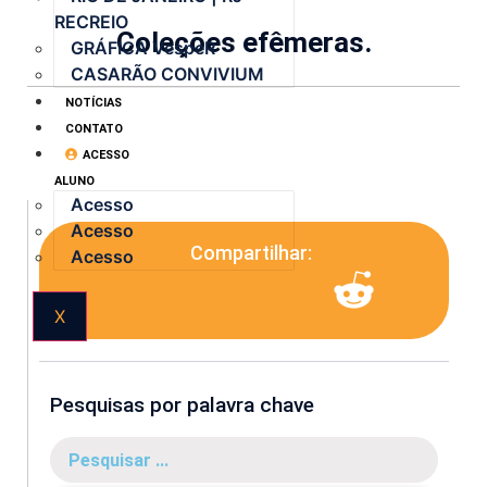
RECREIO
Coleções efêmeras.
GRÁFICA VespeR
CASARÃO CONVIVIUM
NOTÍCIAS
CONTATO
ACESSO
ALUNO
Acesso
Acesso
Compartilhar:
Acesso
X
Pesquisas por palavra chave