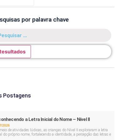
squisas por palavra chave
Resultados
s Postagens
onhecendo a Letra Inicial do Nome – Nível II
7/2026
meio de atividades lúdicas, as crianças do Nível II exploraram a letra
ial do próprio nome, fortalecendo a identidade, a percepção das letras e