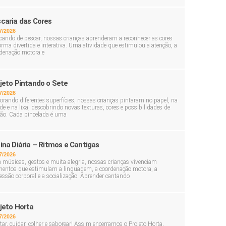
caria das Cores
7/2026
cando de pescar, nossas crianças aprenderam a reconhecer as cores
orma divertida e interativa. Uma atividade que estimulou a atenção, a
denação motora e
jeto Pintando o Sete
7/2026
orando diferentes superfícies, nossas crianças pintaram no papel, na
de e na lixa, descobrindo novas texturas, cores e possibilidades de
ção. Cada pincelada é uma
ina Diária – Ritmos e Cantigas
7/2026
músicas, gestos e muita alegria, nossas crianças vivenciam
ntos que estimulam a linguagem, a coordenação motora, a
essão corporal e a socialização. Aprender cantando
jeto Horta
7/2026
tar, cuidar, colher e saborear! Assim encerramos o Projeto Horta,