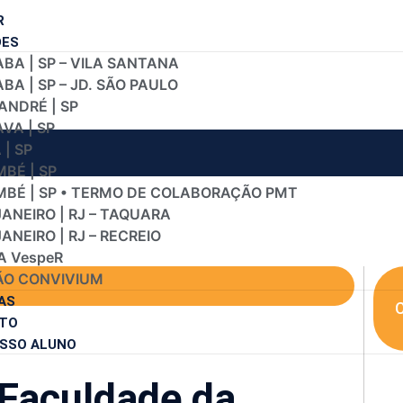
R
DES
BA | SP – VILA SANTANA
A | SP – JD. SÃO PAULO
ANDRÉ | SP
VA | SP
| SP
BÉ | SP
BÉ | SP • TERMO DE COLABORAÇÃO PMT
JANEIRO | RJ – TAQUARA
JANEIRO | RJ – RECREIO
A VespeR
O CONVIVIUM
AS
C
TO
SSO ALUNO
 Faculdade da