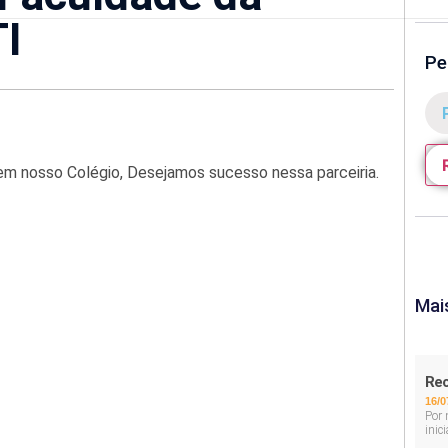
TI
Pe
 em nosso Colégio, Desejamos sucesso nessa parceiria.
Mai
Rec
16/0
Por 
inic