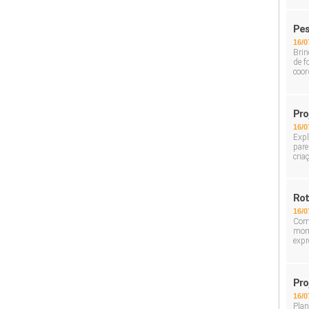
Pes
16/0
Brin
de f
coor
Pro
16/0
Expl
pare
cria
Rot
16/0
Com 
mome
expr
Pro
16/0
Plan