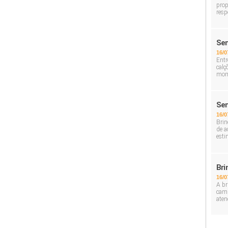
prop
resp
Sem
16/0
Entr
calç
mom
Sem
16/0
Brin
de a
esti
Bri
16/0
A br
cami
aten