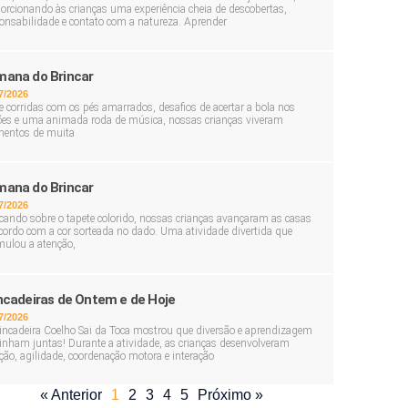
orcionando às crianças uma experiência cheia de descobertas,
onsabilidade e contato com a natureza. Aprender
ana do Brincar
7/2026
e corridas com os pés amarrados, desafios de acertar a bola nos
ões e uma animada roda de música, nossas crianças viveram
entos de muita
ana do Brincar
7/2026
cando sobre o tapete colorido, nossas crianças avançaram as casas
cordo com a cor sorteada no dado. Uma atividade divertida que
mulou a atenção,
ncadeiras de Ontem e de Hoje
7/2026
incadeira Coelho Sai da Toca mostrou que diversão e aprendizagem
nham juntas! Durante a atividade, as crianças desenvolveram
ção, agilidade, coordenação motora e interação
« Anterior
1
2
3
4
5
Próximo »