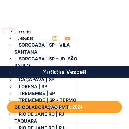
VESPER
UNIDADES
SOROCABA | SP – VILA
SANTANA
SOROCABA | SP – JD. SÃO
PAULO
Notícias VespeR
SANTO ANDRÉ | SP
CAÇAPAVA | SP
LORENA | SP
TREMEMBÉ | SP
TREMEMBÉ | SP • TERMO
DE COLABORAÇÃO PMT
Outubro 9, 2024
RIO DE JANEIRO | RJ –
TAQUARA
RIO DE JANEIRO | RJ –