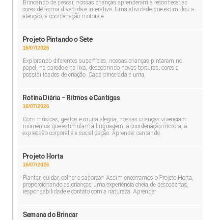
Brincando de pescar, nossas crianças aprenderam a reconhecer as
cores de forma divertida e interativa. Uma atividade que estimulou a
atenção, a coordenação motora e
Projeto Pintando o Sete
16/07/2026
Explorando diferentes superfícies, nossas crianças pintaram no
papel, na parede e na lixa, descobrindo novas texturas, cores e
possibilidades de criação. Cada pincelada é uma
Rotina Diária – Ritmos e Cantigas
16/07/2026
Com músicas, gestos e muita alegria, nossas crianças vivenciam
momentos que estimulam a linguagem, a coordenação motora, a
expressão corporal e a socialização. Aprender cantando
Projeto Horta
16/07/2026
Plantar, cuidar, colher e saborear! Assim encerramos o Projeto Horta,
proporcionando às crianças uma experiência cheia de descobertas,
responsabilidade e contato com a natureza. Aprender
Semana do Brincar