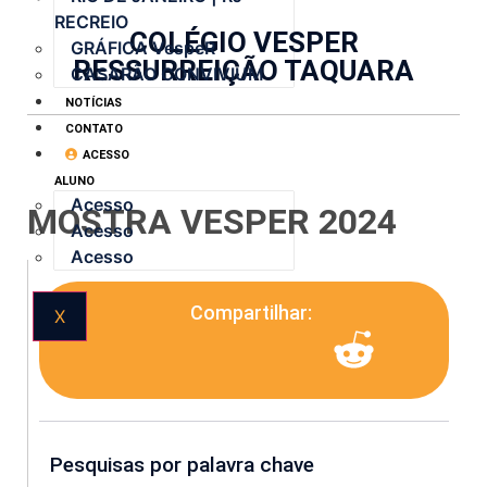
RECREIO
COLÉGIO VESPER
GRÁFICA VespeR
RESSURREIÇÃO TAQUARA
CASARÃO CONVIVIUM
NOTÍCIAS
CONTATO
ACESSO
ALUNO
Acesso
MOSTRA VESPER 2024
Acesso
Acesso
Compartilhar:
X
Pesquisas por palavra chave