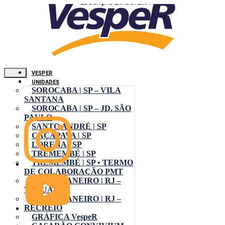
VESPER
UNIDADES
SOROCABA | SP – VILA
SANTANA
SOROCABA | SP – JD. SÃO
PAULO
SANTO ANDRÉ | SP
CAÇAPAVA | SP
LORENA | SP
TREMEMBÉ | SP
TREMEMBÉ | SP • TERMO
DE COLABORAÇÃO PMT
RIO DE JANEIRO | RJ –
TAQUARA
RIO DE JANEIRO | RJ –
RECREIO
GRÁFICA VespeR