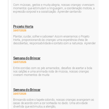
Com músicas, gestos e muita alegria, nossas crianças vivenciam
momentos que estimulam a linguagem, a coordenação motora, a
expressão corporal e a socialização. Aprender cantando
Projeto Horta
16/07/2026
Plantar, cuidar, colher e saborear! Assim encerramos o Projeto
Horta, proporcionando às crianças uma experiência cheia de
descobertas, responsabilidade e contato com a natureza. Aprender
Semana do Brincar
16/07/2026
Entre corridas com os pés amarrados, desafios de acertar a bola
nos calções e uma animada roda de música, nossas crianças
viveram momentos de muita
Semana do Brincar
16/07/2026
Brincando sobre o tapete colorido, nossas crianças avançaram as
casas de acordo com a cor sorteada no dado. Uma atividade
divertida que estimulou a atenção,