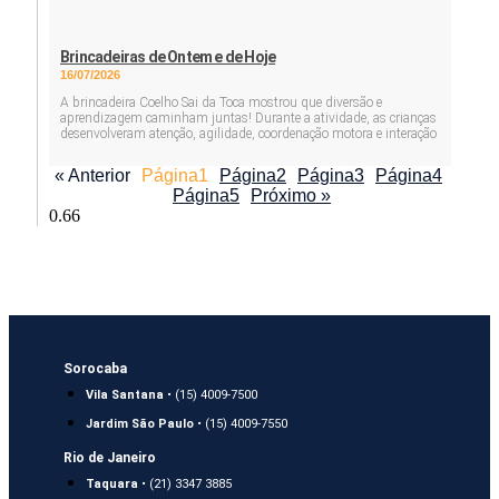
Brincadeiras de Ontem e de Hoje
16/07/2026
A brincadeira Coelho Sai da Toca mostrou que diversão e
aprendizagem caminham juntas! Durante a atividade, as crianças
desenvolveram atenção, agilidade, coordenação motora e interação
« Anterior
Página
1
Página
2
Página
3
Página
4
Página
5
Próximo »
Sorocaba
Vila Santana
• (15) 4009-7500
Jardim São Paulo
• (15) 4009-7550
Rio de Janeiro
Taquara
• (21) 3347 3885