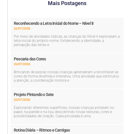
Mais Postagens
Reconhecendo a Letra Inicial do Nome – Nível II
16/07/2026
Por meio de atividades lúdicas, as crianças do Nível II exploraram a
letra inicial do próprio nome, fortalecendo a identidade, a
percepção das letras e
Pescaria das Cores
16/07/2026
Brincando de pescar, nossas crianças aprenderam a reconhecer as
cores de forma divertida e interativa. Uma atividade que estimulou
a atenção, a coordenação motora e
Projeto Pintando o Sete
16/07/2026
Explorando diferentes superfícies, nossas crianças pintaram no
papel, na parede e na lixa, descobrindo novas texturas, cores e
possibilidades de criação. Cada pincelada é uma
Rotina Diária – Ritmos e Cantigas