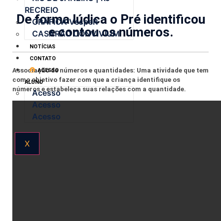
RECREIO
De forma lúdica o Pré identificou
GRÁFICA VespeR
e contou os números.
CASARÃO CONVIVIUM
NOTÍCIAS
CONTATO
Associação de números e quantidades: Uma atividade que tem
ACESSO
como objetivo fazer com que a criança identifique os
ALUNO
números e estabeleça suas relações com a quantidade.
Acesso
Acesso
Acesso
X