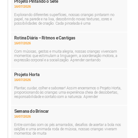
Projeto Pintando o Sete
16/07/2026
Explorando diferentes superfícies, nossas crianças pintaram no
papel, na parede e na lixa, descobrindo novas texturas, cores e
possibilidades de criação. Cada pincelada é uma
Rotina Diária – Ritmos e Cantigas
16/07/2026
Com músicas, gestos e muita alegria, nossas crianças vivenciam
momentos que estimulam a linguagem, a coordenação motora, a
expressão corporal e a socialização. Aprender cantando
Projeto Horta
16/07/2026
Plantar, cuidar, colher e saborear! Assim encerramos o Projeto Horta,
proporcionando às crianças uma experiência cheia de descobertas,
responsabilidade e contato com a natureza. Aprender
Semana do Brincar
16/07/2026
Entre corridas com os pés amarrados, desafios de acertar a bola nos
calções e uma animada roda de música, nossas crianças viveram
momentos de muita