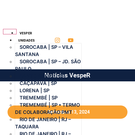
VESPER
UNIDADES
SOROCABA | SP – VILA
SANTANA
SOROCABA | SP – JD. SÃO
PAULO
Notícias VespeR
SANTO ANDRÉ | SP
CAÇAPAVA | SP
LORENA | SP
TREMEMBÉ | SP
TREMEMBÉ | SP • TERMO
DE COLABORAÇÃO PMT
Setembro 13, 2024
RIO DE JANEIRO | RJ –
TAQUARA
RIO DE JANEIRO | RJ –