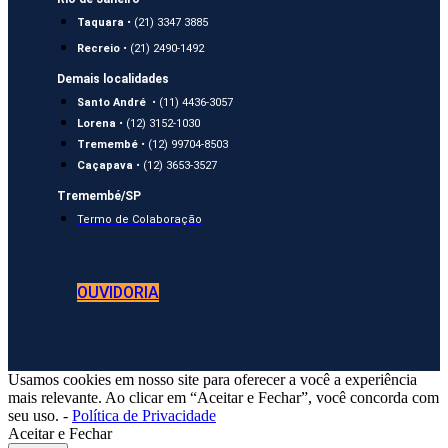
Taquara
• (21) 3347 3885
Recreio
• (21) 2490-1492
Demais localidades
Santo André
• (11) 4436-3057
Lorena
• (12) 3152-1030
Tremembé
• (12) 99704-8503
Caçapava
• (12) 3653-3527
Tremembé/SP
Termo de Colaboração
OUVIDORIA
Usamos cookies em nosso site para oferecer a você a experiência
mais relevante. Ao clicar em “Aceitar e Fechar”, você concorda com
seu uso. -
Política de Privacidade
Aceitar e Fechar