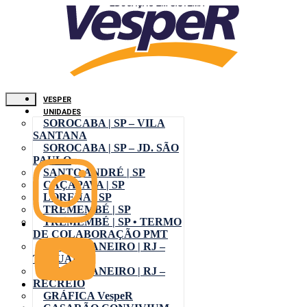
VESPER
UNIDADES
SOROCABA | SP – VILA
SANTANA
SOROCABA | SP – JD. SÃO
PAULO
SANTO ANDRÉ | SP
CAÇAPAVA | SP
LORENA | SP
TREMEMBÉ | SP
TREMEMBÉ | SP • TERMO
DE COLABORAÇÃO PMT
RIO DE JANEIRO | RJ –
TAQUARA
RIO DE JANEIRO | RJ –
RECREIO
GRÁFICA VespeR