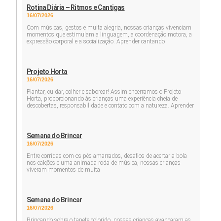
Rotina Diária – Ritmos e Cantigas
16/07/2026
Com músicas, gestos e muita alegria, nossas crianças vivenciam
momentos que estimulam a linguagem, a coordenação motora, a
expressão corporal e a socialização. Aprender cantando
Projeto Horta
16/07/2026
Plantar, cuidar, colher e saborear! Assim encerramos o Projeto
Horta, proporcionando às crianças uma experiência cheia de
descobertas, responsabilidade e contato com a natureza. Aprender
Semana do Brincar
16/07/2026
Entre corridas com os pés amarrados, desafios de acertar a bola
nos calções e uma animada roda de música, nossas crianças
viveram momentos de muita
Semana do Brincar
16/07/2026
Brincando sobre o tapete colorido, nossas crianças avançaram as