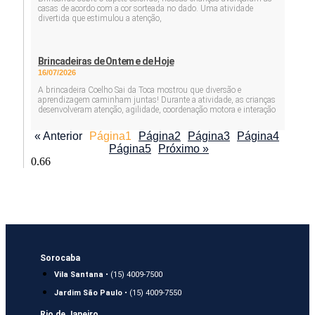
casas de acordo com a cor sorteada no dado. Uma atividade
divertida que estimulou a atenção,
Brincadeiras de Ontem e de Hoje
16/07/2026
A brincadeira Coelho Sai da Toca mostrou que diversão e
aprendizagem caminham juntas! Durante a atividade, as crianças
desenvolveram atenção, agilidade, coordenação motora e interação
« Anterior
Página
1
Página
2
Página
3
Página
4
Página
5
Próximo »
Sorocaba
Vila Santana
• (15) 4009-7500
Jardim São Paulo
• (15) 4009-7550
Rio de Janeiro