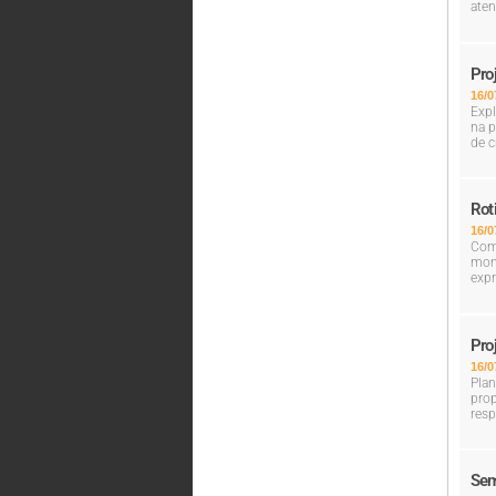
aten
Pro
16/0
Expl
na p
de c
Rot
16/0
Com 
mom
expr
Pro
16/0
Plan
prop
resp
Sem