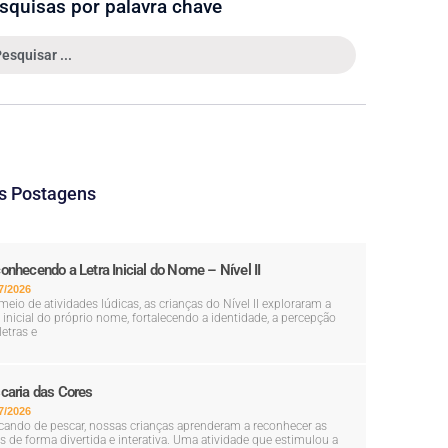
squisas por palavra chave
s Postagens
onhecendo a Letra Inicial do Nome – Nível II
7/2026
meio de atividades lúdicas, as crianças do Nível II exploraram a
a inicial do próprio nome, fortalecendo a identidade, a percepção
letras e
caria das Cores
7/2026
cando de pescar, nossas crianças aprenderam a reconhecer as
s de forma divertida e interativa. Uma atividade que estimulou a