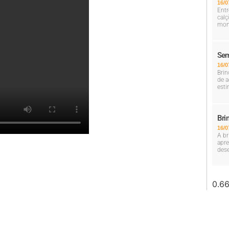
16/0
Entr
calç
mom
Sem
16/0
Brin
de a
esti
Bri
16/0
A br
apre
dese