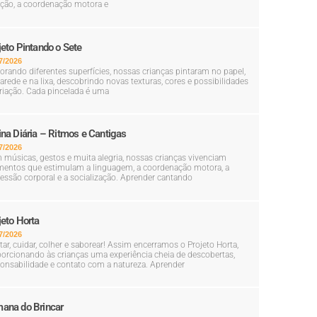
ção, a coordenação motora e
jeto Pintando o Sete
7/2026
orando diferentes superfícies, nossas crianças pintaram no papel,
arede e na lixa, descobrindo novas texturas, cores e possibilidades
riação. Cada pincelada é uma
ina Diária – Ritmos e Cantigas
7/2026
músicas, gestos e muita alegria, nossas crianças vivenciam
entos que estimulam a linguagem, a coordenação motora, a
essão corporal e a socialização. Aprender cantando
jeto Horta
7/2026
tar, cuidar, colher e saborear! Assim encerramos o Projeto Horta,
orcionando às crianças uma experiência cheia de descobertas,
onsabilidade e contato com a natureza. Aprender
ana do Brincar