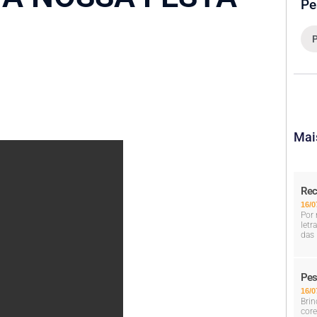
Pe
Mai
Rec
16/0
Por 
letr
das 
Pes
16/0
Brin
core