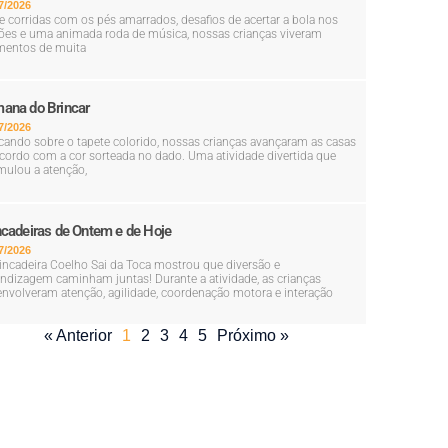
7/2026
e corridas com os pés amarrados, desafios de acertar a bola nos
ões e uma animada roda de música, nossas crianças viveram
entos de muita
ana do Brincar
7/2026
cando sobre o tapete colorido, nossas crianças avançaram as casas
cordo com a cor sorteada no dado. Uma atividade divertida que
mulou a atenção,
ncadeiras de Ontem e de Hoje
7/2026
incadeira Coelho Sai da Toca mostrou que diversão e
ndizagem caminham juntas! Durante a atividade, as crianças
nvolveram atenção, agilidade, coordenação motora e interação
« Anterior
1
2
3
4
5
Próximo »