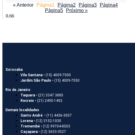
« Anterior
Página
1
Página
2
Página
3
Página
4
Página
5
Próximo »
Sorocaba
Vila Santana
• (15) 4009-7500
Jardim São Paulo
• (15) 4009-7550
Rio de Janeiro
Taquara
• (21) 3347 3885
Recreio
• (21) 2490-1492
Demais localidades
Santo André
• (11) 4436-3057
Lorena
• (12) 3152-1030
Tremembé
• (12) 99704-8503
Caçapava
• (12) 3653-3527