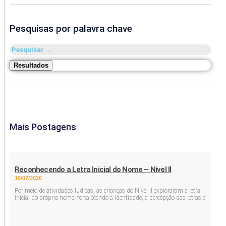
Pesquisas por palavra chave
Pesquisar
...
Resultados
Mais Postagens
Reconhecendo a Letra Inicial do Nome – Nível II
16/07/2026
Por meio de atividades lúdicas, as crianças do Nível II exploraram a letra
inicial do próprio nome, fortalecendo a identidade, a percepção das letras e