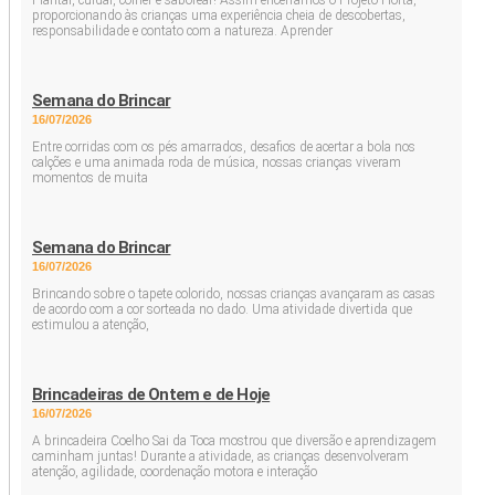
Plantar, cuidar, colher e saborear! Assim encerramos o Projeto Horta,
proporcionando às crianças uma experiência cheia de descobertas,
responsabilidade e contato com a natureza. Aprender
Semana do Brincar
16/07/2026
Entre corridas com os pés amarrados, desafios de acertar a bola nos
calções e uma animada roda de música, nossas crianças viveram
momentos de muita
Semana do Brincar
16/07/2026
Brincando sobre o tapete colorido, nossas crianças avançaram as casas
de acordo com a cor sorteada no dado. Uma atividade divertida que
estimulou a atenção,
Brincadeiras de Ontem e de Hoje
16/07/2026
A brincadeira Coelho Sai da Toca mostrou que diversão e aprendizagem
caminham juntas! Durante a atividade, as crianças desenvolveram
atenção, agilidade, coordenação motora e interação