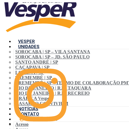
VESPER
UNIDADES
SOROCABA | SP – VILA SANTANA
SOROCABA | SP – JD. SÃO PAULO
SANTO ANDRÉ | SP
CAÇAPAVA | SP
LORENA | SP
TREMEMBÉ | SP
TREMEMBÉ | SP • TERMO DE COLABORAÇÃO PM
RIO DE JANEIRO | RJ – TAQUARA
RIO DE JANEIRO | RJ – RECREIO
GRÁFICA VespeR
CASARÃO CONVIVIUM
NOTÍCIAS
CONTATO
ACESSO ALUNO
Acesso