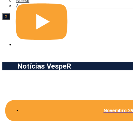
Acesso
Acesso
X
Notícias VespeR
Novembro 29