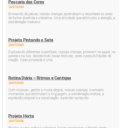
Pescaria das Cores
16/07/2026
Brincando de pescar, nossas crianças aprenderam a reconhecer as cores
de forma divertida e interativa. Uma atividade que estimulou a atenção, a
coordenação motora e
Projeto Pintando o Sete
16/07/2026
Explorando diferentes superfícies, nossas crianças pintaram no papel, na
parede e na lixa, descobrindo novas texturas, cores e possibilidades de
criação. Cada pincelada é uma
Rotina Diária – Ritmos e Cantigas
16/07/2026
Com músicas, gestos e muita alegria, nossas crianças vivenciam
momentos que estimulam a linguagem, a coordenação motora, a
expressão corporal e a socialização. Aprender cantando
Projeto Horta
16/07/2026