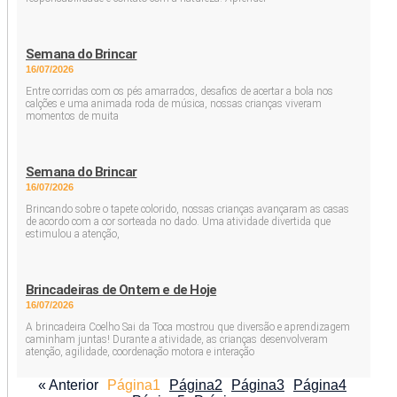
Semana do Brincar
16/07/2026
Entre corridas com os pés amarrados, desafios de acertar a bola nos
calções e uma animada roda de música, nossas crianças viveram
momentos de muita
Semana do Brincar
16/07/2026
Brincando sobre o tapete colorido, nossas crianças avançaram as casas
de acordo com a cor sorteada no dado. Uma atividade divertida que
estimulou a atenção,
Brincadeiras de Ontem e de Hoje
16/07/2026
A brincadeira Coelho Sai da Toca mostrou que diversão e aprendizagem
caminham juntas! Durante a atividade, as crianças desenvolveram
atenção, agilidade, coordenação motora e interação
« Anterior
Página
1
Página
2
Página
3
Página
4