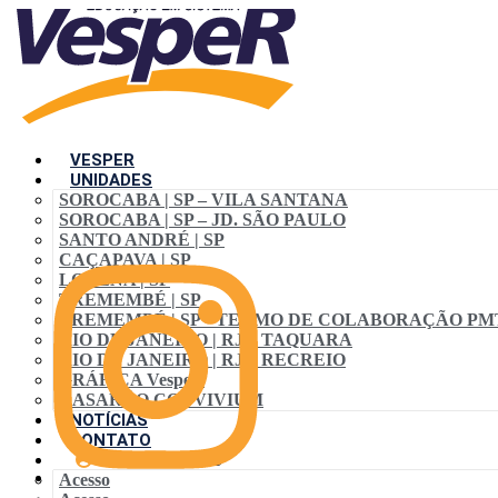
VESPER
UNIDADES
SOROCABA | SP – VILA SANTANA
SOROCABA | SP – JD. SÃO PAULO
SANTO ANDRÉ | SP
CAÇAPAVA | SP
LORENA | SP
TREMEMBÉ | SP
TREMEMBÉ | SP • TERMO DE COLABORAÇÃO PM
RIO DE JANEIRO | RJ – TAQUARA
RIO DE JANEIRO | RJ – RECREIO
GRÁFICA VespeR
CASARÃO CONVIVIUM
NOTÍCIAS
CONTATO
ACESSO ALUNO
Acesso