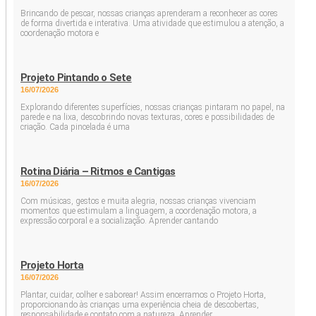
Brincando de pescar, nossas crianças aprenderam a reconhecer as cores
de forma divertida e interativa. Uma atividade que estimulou a atenção, a
coordenação motora e
Projeto Pintando o Sete
16/07/2026
Explorando diferentes superfícies, nossas crianças pintaram no papel, na
parede e na lixa, descobrindo novas texturas, cores e possibilidades de
criação. Cada pincelada é uma
Rotina Diária – Ritmos e Cantigas
16/07/2026
Com músicas, gestos e muita alegria, nossas crianças vivenciam
momentos que estimulam a linguagem, a coordenação motora, a
expressão corporal e a socialização. Aprender cantando
Projeto Horta
16/07/2026
Plantar, cuidar, colher e saborear! Assim encerramos o Projeto Horta,
proporcionando às crianças uma experiência cheia de descobertas,
responsabilidade e contato com a natureza. Aprender