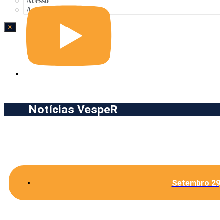
Acesso
Acesso
X
Notícias VespeR
Setembro 29