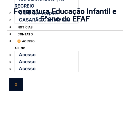
RECREIO
Formatura Educação Infantil e
GRÁFICA VespeR
5°ano do EFAF
CASARÃO CONVIVIUM
NOTÍCIAS
CONTATO
ACESSO
ALUNO
Acesso
Acesso
Acesso
X