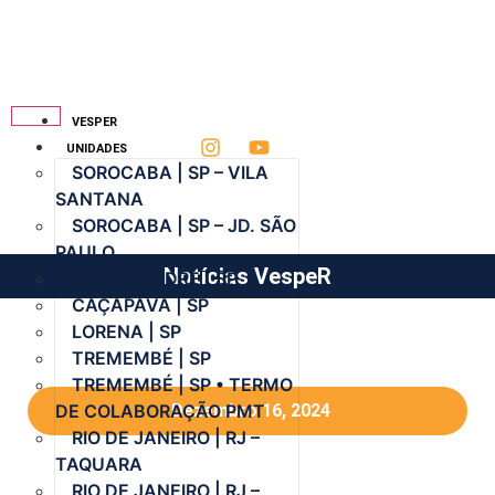
VESPER
UNIDADES
SOROCABA | SP – VILA
SANTANA
SOROCABA | SP – JD. SÃO
PAULO
Notícias VespeR
SANTO ANDRÉ | SP
CAÇAPAVA | SP
LORENA | SP
TREMEMBÉ | SP
TREMEMBÉ | SP • TERMO
DE COLABORAÇÃO PMT
Dezembro 16, 2024
RIO DE JANEIRO | RJ –
TAQUARA
RIO DE JANEIRO | RJ –