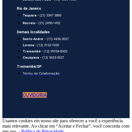
Rio de Janeiro
Taquara
• (21) 3347 3885
Recreio
• (21) 2490-1492
Demais localidades
Santo André
• (11) 4436-3057
Lorena
• (12) 3152-1030
Tremembé
• (12) 99704-8503
Caçapava
• (12) 3653-3527
Tremembé/SP
Termo de Colaboração
OUVIDORIA
Usamos cookies em nosso site para oferecer a você a experiência
mais relevante. Ao clicar em “Aceitar e Fechar”, você concorda com
seu uso. -
Política de Privacidade