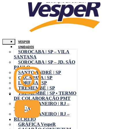
VESPER
UNIDADES
SOROCABA | SP – VILA
SANTANA
SOROCABA | SP – JD. SÃO
PAULO
SANTO ANDRÉ | SP
CAÇAPAVA | SP
LORENA | SP
TREMEMBÉ | SP
TREMEMBÉ | SP • TERMO
DE COLABORAÇÃO PMT
RIO DE JANEIRO | RJ –
TAQUARA
RIO DE JANEIRO | RJ –
RECREIO
GRÁFICA VespeR