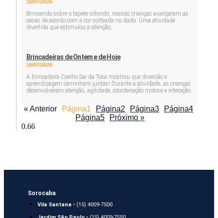
16/07/2026
Brincando sobre o tapete colorido, nossas crianças avançaram as
casas de acordo com a cor sorteada no dado. Uma atividade
divertida que estimulou a atenção,
Brincadeiras de Ontem e de Hoje
16/07/2026
A brincadeira Coelho Sai da Toca mostrou que diversão e
aprendizagem caminham juntas! Durante a atividade, as crianças
desenvolveram atenção, agilidade, coordenação motora e interação
« Anterior
Página
1
Página
2
Página
3
Página
4
Página
5
Próximo »
Sorocaba
Vila Santana
• (15) 4009-7500
Jardim São Paulo
• (15) 4009-7550