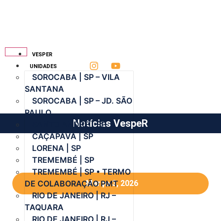
VESPER
UNIDADES
SOROCABA | SP – VILA
SANTANA
SOROCABA | SP – JD. SÃO
PAULO
Notícias VespeR
SANTO ANDRÉ | SP
CAÇAPAVA | SP
LORENA | SP
TREMEMBÉ | SP
TREMEMBÉ | SP • TERMO
DE COLABORAÇÃO PMT
Março 3, 2026
RIO DE JANEIRO | RJ –
TAQUARA
RIO DE JANEIRO | RJ –