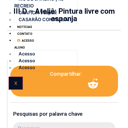
RECREIO
III D – Ateliê: Pintura livre com
GRÁFICA VespeR
esponja
CASARÃO CONVIVIUM
NOTÍCIAS
CONTATO
ACESSO
ALUNO
Acesso
Acesso
Acesso
Compartilhar:
X
Pesquisas por palavra chave