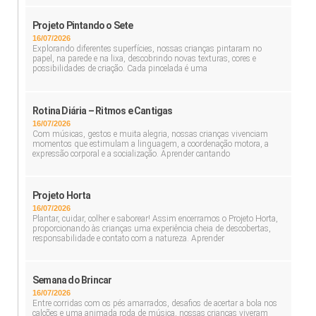
Projeto Pintando o Sete
16/07/2026
Explorando diferentes superfícies, nossas crianças pintaram no
papel, na parede e na lixa, descobrindo novas texturas, cores e
possibilidades de criação. Cada pincelada é uma
Rotina Diária – Ritmos e Cantigas
16/07/2026
Com músicas, gestos e muita alegria, nossas crianças vivenciam
momentos que estimulam a linguagem, a coordenação motora, a
expressão corporal e a socialização. Aprender cantando
Projeto Horta
16/07/2026
Plantar, cuidar, colher e saborear! Assim encerramos o Projeto Horta,
proporcionando às crianças uma experiência cheia de descobertas,
responsabilidade e contato com a natureza. Aprender
Semana do Brincar
16/07/2026
Entre corridas com os pés amarrados, desafios de acertar a bola nos
calções e uma animada roda de música, nossas crianças viveram