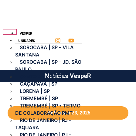
VESPER
UNIDADES
SOROCABA | SP – VILA
SANTANA
SOROCABA | SP – JD. SÃO
PAULO
Notícias VespeR
SANTO ANDRÉ | SP
CAÇAPAVA | SP
LORENA | SP
TREMEMBÉ | SP
TREMEMBÉ | SP • TERMO
DE COLABORAÇÃO PMT
Setembro 23, 2025
RIO DE JANEIRO | RJ –
TAQUARA
RIO DE JANEIRO | RJ –