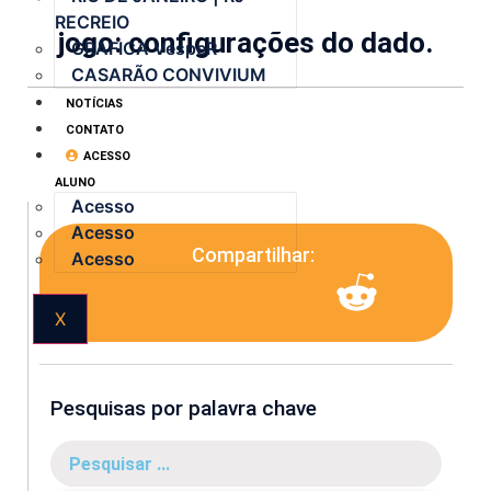
RECREIO
jogo: configurações do dado.
GRÁFICA VespeR
CASARÃO CONVIVIUM
NOTÍCIAS
CONTATO
ACESSO
ALUNO
Acesso
Acesso
Compartilhar:
Acesso
X
Pesquisas por palavra chave