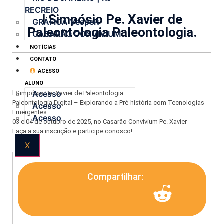
RECREIO
l Simpósio Pe. Xavier de
GRÁFICA VespeR
Paleontologia Paleontologia.
CASARÃO CONVIVIUM
NOTÍCIAS
CONTATO
ACESSO
ALUNO
Acesso
l Simpósio Pe. Xavier de Paleontologia
Paleontologia Digital – Explorando a Pré-história com Tecnologias
Acesso
Emergentes
Acesso
03 e 04 de outubro de 2025, no Casarão Convivium Pe. Xavier
Faça a sua inscrição e participe conosco!
X
Compartilhar: