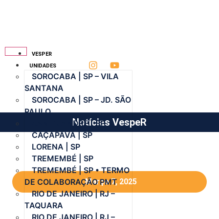
VESPER
UNIDADES
SOROCABA | SP – VILA
SANTANA
SOROCABA | SP – JD. SÃO
PAULO
Notícias VespeR
SANTO ANDRÉ | SP
CAÇAPAVA | SP
LORENA | SP
TREMEMBÉ | SP
TREMEMBÉ | SP • TERMO
DE COLABORAÇÃO PMT
Março 7, 2025
RIO DE JANEIRO | RJ –
TAQUARA
RIO DE JANEIRO | RJ –