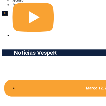
Acesso
Acesso
X
Notícias VespeR
Março 12, 