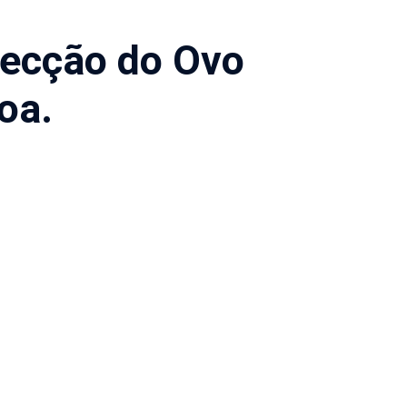
nfecção do Ovo
oa.