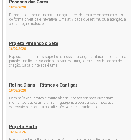
Pescaria das Cores
16/07/2026
Brincando de pescar, nossas crianças aprenderam a reconhecer as cores
de forma divertida e interativa. Uma atividade que estimulou a atenção, a
coordenação motora e
Projeto Pintando o Sete
16/07/2026
Explorando diferentes superfícies, nossas crianças pintaram no papel, na
parede e na lixa, descobrindo novas texturas, cores e possibilidades de
criação. Cada pincelada é uma
Rotina Diária – Ritmos e Cantigas
16/07/2026
Com músicas, gestos e muita alegria, nossas crianças vivenciam
momentos que estimulam a linguagem, a coordenação motora, a
expressão corporal e a socialização. Aprender cantando
Projeto Horta
16/07/2026
Plantar, cuidar, colher e saborear! Assim encerramos o Projeto Horta,