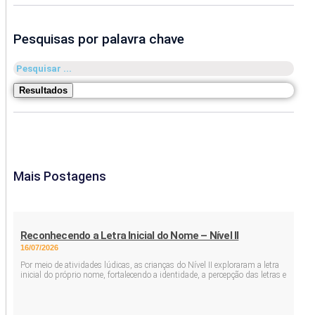
Pesquisas por palavra chave
Pesquisar
...
Resultados
Mais Postagens
Reconhecendo a Letra Inicial do Nome – Nível II
16/07/2026
Por meio de atividades lúdicas, as crianças do Nível II exploraram a letra
inicial do próprio nome, fortalecendo a identidade, a percepção das letras e