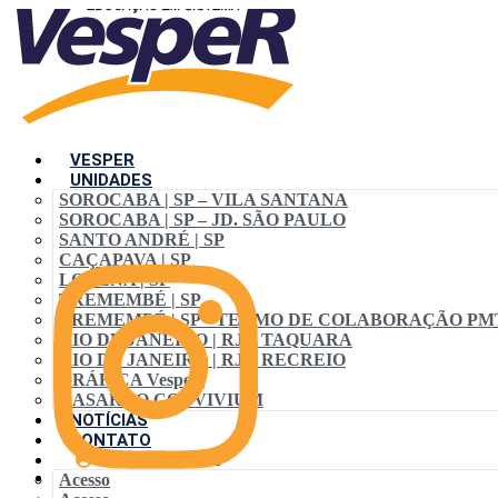
VESPER
UNIDADES
SOROCABA | SP – VILA SANTANA
SOROCABA | SP – JD. SÃO PAULO
SANTO ANDRÉ | SP
CAÇAPAVA | SP
LORENA | SP
TREMEMBÉ | SP
TREMEMBÉ | SP • TERMO DE COLABORAÇÃO PM
RIO DE JANEIRO | RJ – TAQUARA
RIO DE JANEIRO | RJ – RECREIO
GRÁFICA VespeR
CASARÃO CONVIVIUM
NOTÍCIAS
CONTATO
ACESSO ALUNO
Acesso