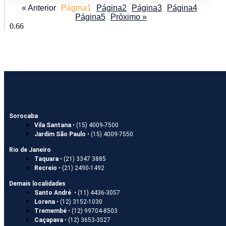
« Anterior
Página
1
Página
2
Página
3
Página
4
Página
5
Próximo »
Sorocaba
Vila Santana
• (15) 4009-7500
Jardim São Paulo
• (15) 4009-7550
Rio de Janeiro
Taquara
• (21) 3347 3885
Recreio
• (21) 2490-1492
Demais localidades
Santo André
• (11) 4436-3057
Lorena
• (12) 3152-1030
Tremembé
• (12) 99704-8503
Caçapava
• (12) 3653-3527