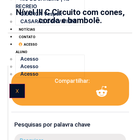
RECREIO
Nível lll C Circuito com cones,
GRÁFICA VespeR
corda e bambolê.
CASARÃO CONVIVIUM
NOTÍCIAS
CONTATO
ACESSO
ALUNO
Acesso
Acesso
Acesso
Compartilhar:
X
Pesquisas por palavra chave