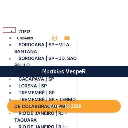
VESPER
UNIDADES
SOROCABA | SP – VILA
SANTANA
SOROCABA | SP – JD. SÃO
PAULO
Notícias VespeR
SANTO ANDRÉ | SP
CAÇAPAVA | SP
LORENA | SP
TREMEMBÉ | SP
TREMEMBÉ | SP • TERMO
DE COLABORAÇÃO PMT
Março 26, 2026
RIO DE JANEIRO | RJ –
TAQUARA
RIO DE JANEIRO | RJ –