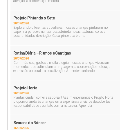
atenção, a coordenação motora e
Projeto Pintando o Sete
16/07/2026
Explorando diferentes superfícies, nossas crianças pintaram no
papel, na parede e na lixa, descobrindo novas texturas, cores e
possibilidades de criação. Cada pincelada é uma
Rotina Diária – Ritmos e Cantigas
16/07/2026
Com músicas, gestos e muita alegria, nossas crianças vivenciam
momentos que estimulam a linguagem, a coordenação motora, a
expressão corporal e a socialização. Aprender cantando
Projeto Horta
16/07/2026
Plantar, cuidar, colher e saborear! Assim encerramos o Projeto Horta,
proporcionando às crianças uma experiência cheia de descobertas,
responsabilidade e contato com a natureza. Aprender
Semana do Brincar
16/07/2026