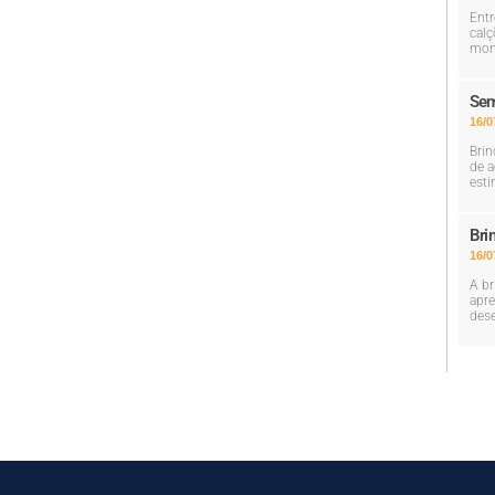
Entr
calç
mom
Sem
16/0
Brin
de a
esti
Bri
16/0
A br
apre
dese