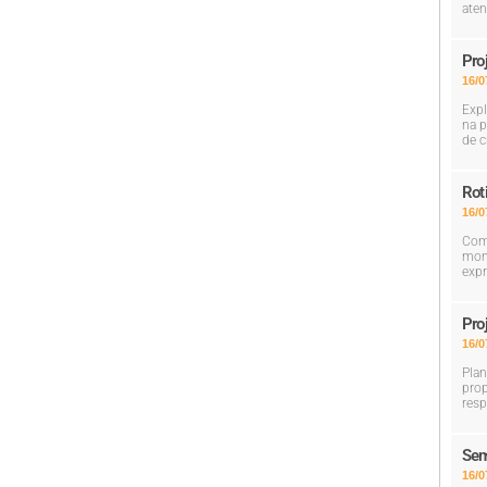
aten
Pro
16/0
Expl
na p
de c
Rot
16/0
Com 
mom
expr
Pro
16/0
Plan
prop
resp
Sem
16/0