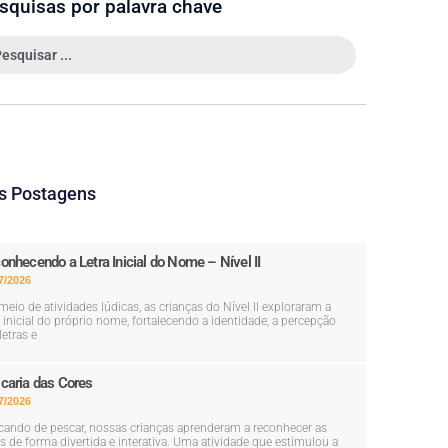
squisas por palavra chave
s Postagens
onhecendo a Letra Inicial do Nome – Nível II
7/2026
meio de atividades lúdicas, as crianças do Nível II exploraram a
a inicial do próprio nome, fortalecendo a identidade, a percepção
letras e
caria das Cores
7/2026
cando de pescar, nossas crianças aprenderam a reconhecer as
s de forma divertida e interativa. Uma atividade que estimulou a