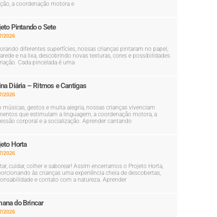
ção, a coordenação motora e
jeto Pintando o Sete
7/2026
orando diferentes superfícies, nossas crianças pintaram no papel,
arede e na lixa, descobrindo novas texturas, cores e possibilidades
riação. Cada pincelada é uma
ina Diária – Ritmos e Cantigas
7/2026
músicas, gestos e muita alegria, nossas crianças vivenciam
entos que estimulam a linguagem, a coordenação motora, a
essão corporal e a socialização. Aprender cantando
jeto Horta
7/2026
tar, cuidar, colher e saborear! Assim encerramos o Projeto Horta,
orcionando às crianças uma experiência cheia de descobertas,
onsabilidade e contato com a natureza. Aprender
ana do Brincar
7/2026