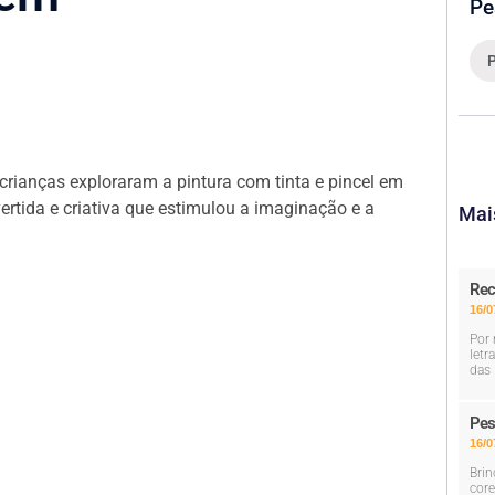
Pe
 crianças exploraram a pintura com tinta e pincel em
vertida e criativa que estimulou a imaginação e a
Mai
Rec
16/0
Por 
letr
das 
Pes
16/0
Brin
core