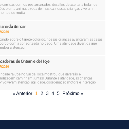
e corridas com os pés amarrados, desafios de acertar a bola nos
ões e uma animada roda de música, nossas crianças viveram
entos de muita
ana do Brincar
7/2026
cando sobre o tapete colorido, nossas crianças avançaram as casas
cordo com a cor sorteada no dado. Uma atividade divertida que
mulou a atenção,
ncadeiras de Ontem e de Hoje
7/2026
incadeira Coelho Sai da Toca mostrou que diversão e
ndizagem caminham juntas! Durante a atividade, as crianças
nvolveram atenção, agilidade, coordenação motora e interação
« Anterior
1
2
3
4
5
Próximo »