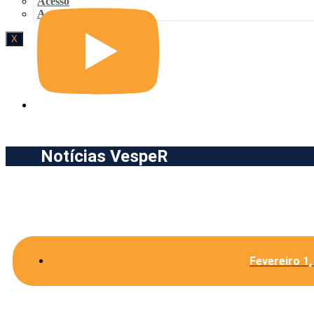
Acesso
Acesso
X
Notícias VespeR
Fevereiro 1,