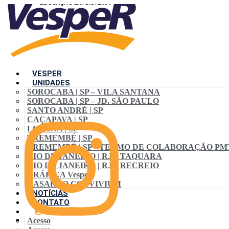
VESPER
UNIDADES
SOROCABA | SP – VILA SANTANA
SOROCABA | SP – JD. SÃO PAULO
SANTO ANDRÉ | SP
CAÇAPAVA | SP
LORENA | SP
TREMEMBÉ | SP
TREMEMBÉ | SP • TERMO DE COLABORAÇÃO PM
RIO DE JANEIRO | RJ – TAQUARA
RIO DE JANEIRO | RJ – RECREIO
GRÁFICA VespeR
CASARÃO CONVIVIUM
NOTÍCIAS
CONTATO
ACESSO ALUNO
Acesso