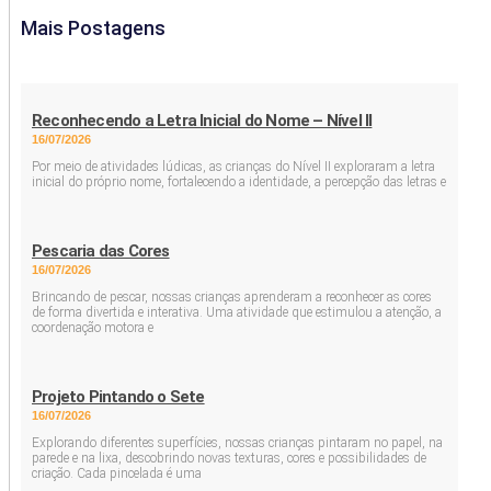
Mais Postagens
Reconhecendo a Letra Inicial do Nome – Nível II
16/07/2026
Por meio de atividades lúdicas, as crianças do Nível II exploraram a letra
inicial do próprio nome, fortalecendo a identidade, a percepção das letras e
Pescaria das Cores
16/07/2026
Brincando de pescar, nossas crianças aprenderam a reconhecer as cores
de forma divertida e interativa. Uma atividade que estimulou a atenção, a
coordenação motora e
Projeto Pintando o Sete
16/07/2026
Explorando diferentes superfícies, nossas crianças pintaram no papel, na
parede e na lixa, descobrindo novas texturas, cores e possibilidades de
criação. Cada pincelada é uma