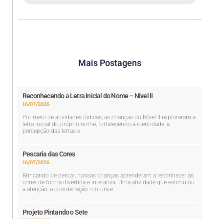
Mais Postagens
Reconhecendo a Letra Inicial do Nome – Nível II
16/07/2026
Por meio de atividades lúdicas, as crianças do Nível II exploraram a
letra inicial do próprio nome, fortalecendo a identidade, a
percepção das letras e
Pescaria das Cores
16/07/2026
Brincando de pescar, nossas crianças aprenderam a reconhecer as
cores de forma divertida e interativa. Uma atividade que estimulou
a atenção, a coordenação motora e
Projeto Pintando o Sete