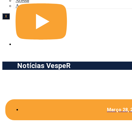
Acesso
Acesso
X
Notícias VespeR
Março 28, 