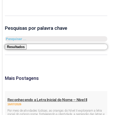
Pesquisas por palavra chave
Pesquisar
...
Resultados
Mais Postagens
Reconhecendo a Letra Inicial do Nome – Nível II
16/07/2026
Por meio de atividades lúdicas, as crianças do Nível II exploraram a letra
inicial do próprio nome, fortalecendo a identidade, a percepção das letras e