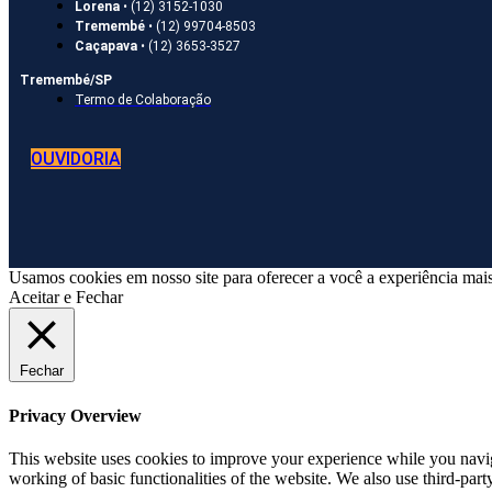
Lorena
• (12) 3152-1030
Tremembé
• (12) 99704-8503
Caçapava
• (12) 3653-3527
Tremembé/SP
Termo de Colaboração
OUVIDORIA
Usamos cookies em nosso site para oferecer a você a experiência mais
Aceitar e Fechar
Fechar
Privacy Overview
This website uses cookies to improve your experience while you navigat
working of basic functionalities of the website. We also use third-pa