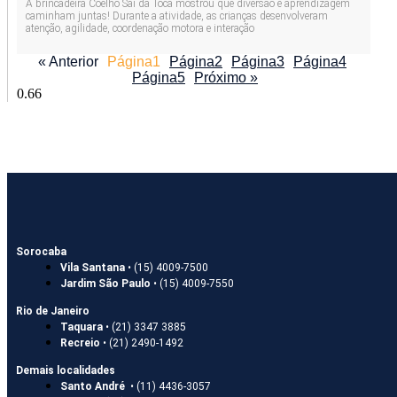
A brincadeira Coelho Sai da Toca mostrou que diversão e aprendizagem
caminham juntas! Durante a atividade, as crianças desenvolveram
atenção, agilidade, coordenação motora e interação
« Anterior
Página
1
Página
2
Página
3
Página
4
Página
5
Próximo »
Sorocaba
Vila Santana
• (15) 4009-7500
Jardim São Paulo
• (15) 4009-7550
Rio de Janeiro
Taquara
• (21) 3347 3885
Recreio
• (21) 2490-1492
Demais localidades
Santo André
• (11) 4436-3057