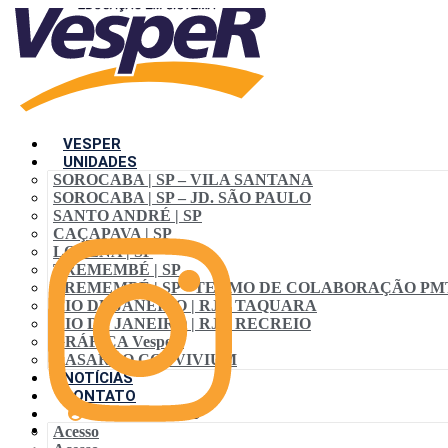
VESPER
UNIDADES
SOROCABA | SP – VILA SANTANA
SOROCABA | SP – JD. SÃO PAULO
SANTO ANDRÉ | SP
CAÇAPAVA | SP
LORENA | SP
TREMEMBÉ | SP
TREMEMBÉ | SP • TERMO DE COLABORAÇÃO PM
RIO DE JANEIRO | RJ – TAQUARA
RIO DE JANEIRO | RJ – RECREIO
GRÁFICA VespeR
CASARÃO CONVIVIUM
NOTÍCIAS
CONTATO
ACESSO ALUNO
Acesso