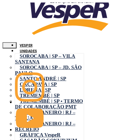
VESPER
UNIDADES
SOROCABA | SP – VILA
SANTANA
SOROCABA | SP – JD. SÃO
PAULO
SANTO ANDRÉ | SP
CAÇAPAVA | SP
LORENA | SP
TREMEMBÉ | SP
TREMEMBÉ | SP • TERMO
DE COLABORAÇÃO PMT
RIO DE JANEIRO | RJ –
TAQUARA
RIO DE JANEIRO | RJ –
RECREIO
GRÁFICA VespeR