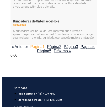
Brincando sobre o tapete colorido, nossas crianças avançaram as
casas de acordo com a cor sorteada no dado. Uma atividade
divertida que estimulou a atenção,
Brincadeiras de Ontem e de Hoje
16/07/2026
A brincadeira Coelho Sai da Toca mostrou que diversão e
aprendizagem caminham juntas! Durante a atividade, as crianças
desenvolveram atenção, agilidade, coordenação motora e interação
« Anterior
Página
1
Página
2
Página
3
Página
4
Página
5
Próximo »
Sorocaba
Vila Santana
• (15) 4009-7500
Jardim São Paulo
• (15) 4009-7550