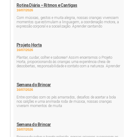
Rotina Diária – Ritmos e Cantigas
16/07/2026
Com músicas, gestos e muita alegria, nossas crianças vivenciam
momentos que estimulam a linguagem, a coordenação motora, a
expressão corporal e a socialização. Aprender cantando
Projeto Horta
16/07/2026
Plantar, cuidar, colher e saborear! Assim encerramos o Projeto
Horta, proporcionando às crianças uma experiência cheia de
descobertas, responsabilidade e contato com a natureza. Aprender
Semana do Brincar
16/07/2026
Entre corridas com os pés amarrados, desafios de acertar a bola
nos calções e uma animada roda de música, nossas crianças
viveram momentos de muita
Semana do Brincar
16/07/2026