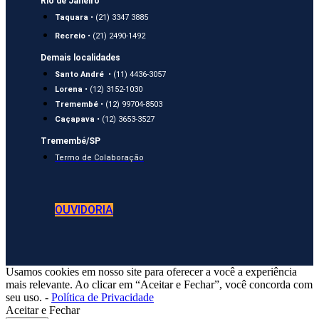
Rio de Janeiro
Taquara
• (21) 3347 3885
Recreio
• (21) 2490-1492
Demais localidades
Santo André
• (11) 4436-3057
Lorena
• (12) 3152-1030
Tremembé
• (12) 99704-8503
Caçapava
• (12) 3653-3527
Tremembé/SP
Termo de Colaboração
OUVIDORIA
Usamos cookies em nosso site para oferecer a você a experiência
mais relevante. Ao clicar em “Aceitar e Fechar”, você concorda com
seu uso. -
Política de Privacidade
Aceitar e Fechar