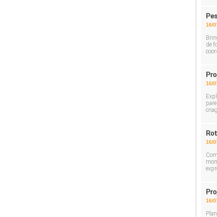
Pes
16/0
Brin
de f
coor
Pro
16/0
Expl
pare
cria
Rot
16/0
Com 
mome
expr
Pro
16/0
Plan