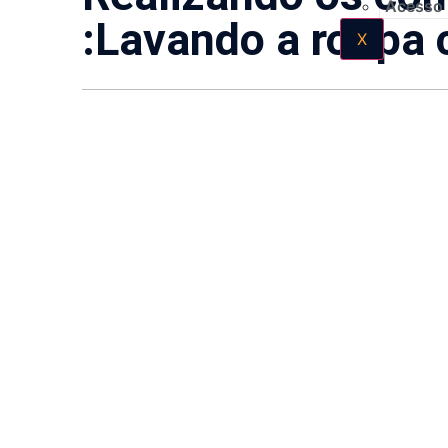
Acesso
:Lavando a roupa
X