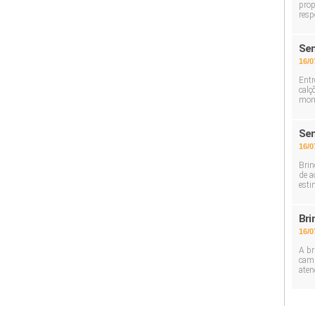
prop
resp
Sem
16/0
Entr
calç
mom
Sem
16/0
Brin
de a
esti
Bri
16/0
A br
cami
aten