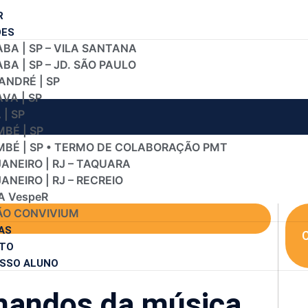
R
DES
BA | SP – VILA SANTANA
A | SP – JD. SÃO PAULO
ANDRÉ | SP
VA | SP
| SP
BÉ | SP
BÉ | SP • TERMO DE COLABORAÇÃO PMT
JANEIRO | RJ – TAQUARA
JANEIRO | RJ – RECREIO
A VespeR
O CONVIVIUM
AS
C
TO
SSO ALUNO
mandos da música