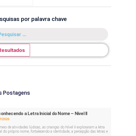
squisas por palavra chave
Resultados
s Postagens
onhecendo a Letra Inicial do Nome – Nível II
7/2026
meio de atividades lúdicas, as crianças do Nível II exploraram a letra
ial do próprio nome, fortalecendo a identidade, a percepção das letras e