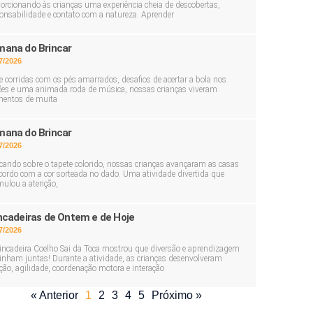
orcionando às crianças uma experiência cheia de descobertas,
onsabilidade e contato com a natureza. Aprender
ana do Brincar
7/2026
e corridas com os pés amarrados, desafios de acertar a bola nos
ões e uma animada roda de música, nossas crianças viveram
entos de muita
ana do Brincar
7/2026
cando sobre o tapete colorido, nossas crianças avançaram as casas
cordo com a cor sorteada no dado. Uma atividade divertida que
mulou a atenção,
ncadeiras de Ontem e de Hoje
7/2026
incadeira Coelho Sai da Toca mostrou que diversão e aprendizagem
nham juntas! Durante a atividade, as crianças desenvolveram
ção, agilidade, coordenação motora e interação
« Anterior
1
2
3
4
5
Próximo »