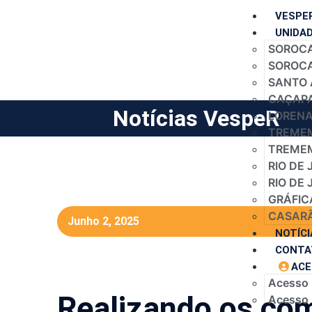
VESPE
UNIDA
SOROCA
SOROCAB
SANTO 
CAÇAPA
Notícias VespeR
LORENA 
TREMEM
TREMEM
RIO DE 
RIO DE 
GRÁFIC
CASARÃ
Junho 2, 2025
NOTÍCI
CONTA
ACE
Acesso
Realizando os co
Acesso