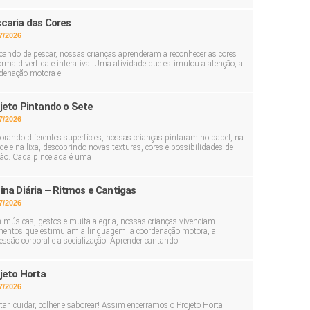
caria das Cores
7/2026
cando de pescar, nossas crianças aprenderam a reconhecer as cores
orma divertida e interativa. Uma atividade que estimulou a atenção, a
denação motora e
jeto Pintando o Sete
7/2026
orando diferentes superfícies, nossas crianças pintaram no papel, na
de e na lixa, descobrindo novas texturas, cores e possibilidades de
ção. Cada pincelada é uma
ina Diária – Ritmos e Cantigas
7/2026
músicas, gestos e muita alegria, nossas crianças vivenciam
ntos que estimulam a linguagem, a coordenação motora, a
essão corporal e a socialização. Aprender cantando
jeto Horta
7/2026
tar, cuidar, colher e saborear! Assim encerramos o Projeto Horta,