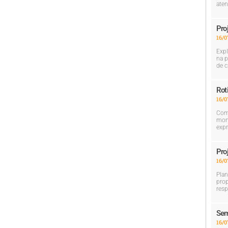
aten
Pro
16/0
Expl
na p
de c
Rot
16/0
Com 
mom
expr
Pro
16/0
Plan
prop
resp
Sem
16/0