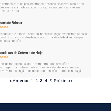
e corridas com os pés amarrados, desafios de acertar a bola nos
ões e uma animada roda de música, nossas crianças viveram
entos de muita
ana do Brincar
7/2026
cando sobre o tapete colorido, nossas crianças avançaram as casas
cordo com a cor sorteada no dado. Uma atividade divertida que
mulou a atenção,
ncadeiras de Ontem e de Hoje
7/2026
incadeira Coelho Sai da Toca mostrou que diversão e
ndizagem caminham juntas! Durante a atividade, as crianças
nvolveram atenção, agilidade, coordenação motora e interação
« Anterior
1
2
3
4
5
Próximo »