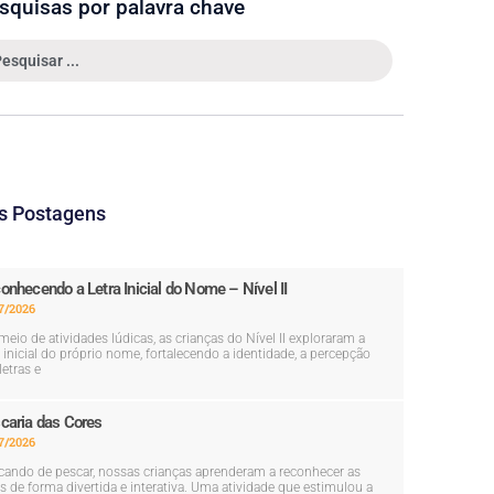
squisas por palavra chave
s Postagens
onhecendo a Letra Inicial do Nome – Nível II
7/2026
meio de atividades lúdicas, as crianças do Nível II exploraram a
a inicial do próprio nome, fortalecendo a identidade, a percepção
letras e
caria das Cores
7/2026
cando de pescar, nossas crianças aprenderam a reconhecer as
s de forma divertida e interativa. Uma atividade que estimulou a