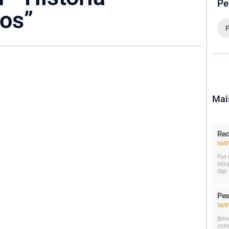
Pe
os”
Mai
Rec
16/0
Por 
letr
das 
Pes
16/0
Brin
core