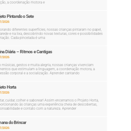
ção, a coordenação motora e
jeto Pintando o Sete
7/2026
orando diferentes superfícies, nossas crianças pintaram no papel,
arede e na lixa, descobrindo novas texturas, cores e possibilidades
riação. Cada pincelada é uma
ina Diária – Ritmos e Cantigas
7/2026
músicas, gestos e muita alegria, nossas crianças vivenciam
entos que estimulam a linguagem, a coordenação motora, a
essão corporal e a socialização. Aprender cantando
jeto Horta
7/2026
tar, cuidar, colher e saborear! Assim encerramos o Projeto Horta,
orcionando às crianças uma experiência cheia de descobertas,
onsabilidade e contato com a natureza. Aprender
ana do Brincar
7/2026