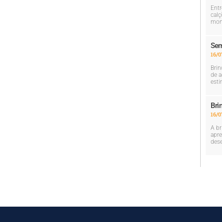
Entr
calç
mom
Sem
16/0
Brin
de a
esti
Bri
16/0
A br
apre
dese