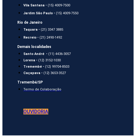
Vila Santana
• (15) 4009-7500
Jardim São Paulo
• (15) 4009-7550
Rio de Janeiro
Taquara
• (21) 3347 3885
Recreio
• (21) 2490-1492
Demais localidades
Santo André
• (11) 4436-3057
Lorena
• (12) 3152-1030
Tremembé
• (12) 99704-8503
Caçapava
• (12) 3653-3527
Tremembé/SP
Termo de Colaboração
OUVIDORIA