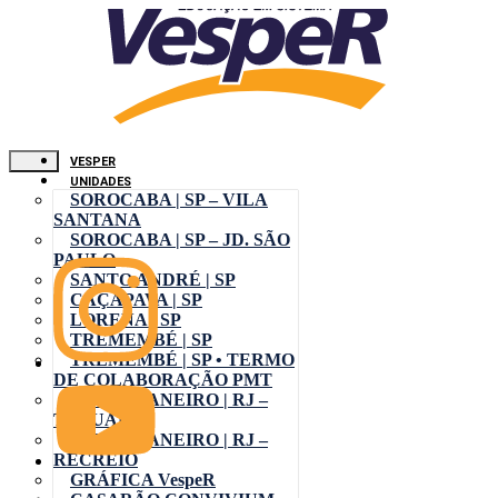
VESPER
UNIDADES
SOROCABA | SP – VILA
SANTANA
SOROCABA | SP – JD. SÃO
PAULO
SANTO ANDRÉ | SP
CAÇAPAVA | SP
LORENA | SP
TREMEMBÉ | SP
TREMEMBÉ | SP • TERMO
DE COLABORAÇÃO PMT
RIO DE JANEIRO | RJ –
TAQUARA
RIO DE JANEIRO | RJ –
RECREIO
GRÁFICA VespeR