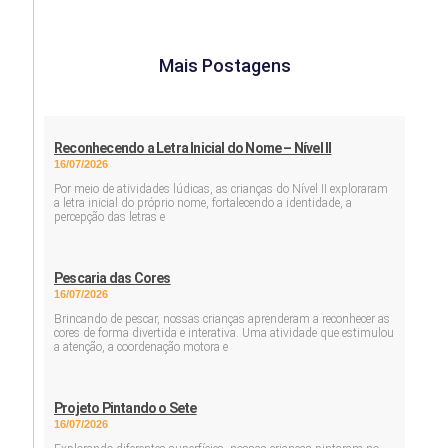
Mais Postagens
Reconhecendo a Letra Inicial do Nome – Nível II
16/07/2026
Por meio de atividades lúdicas, as crianças do Nível II exploraram
a letra inicial do próprio nome, fortalecendo a identidade, a
percepção das letras e
Pescaria das Cores
16/07/2026
Brincando de pescar, nossas crianças aprenderam a reconhecer as
cores de forma divertida e interativa. Uma atividade que estimulou
a atenção, a coordenação motora e
Projeto Pintando o Sete
16/07/2026