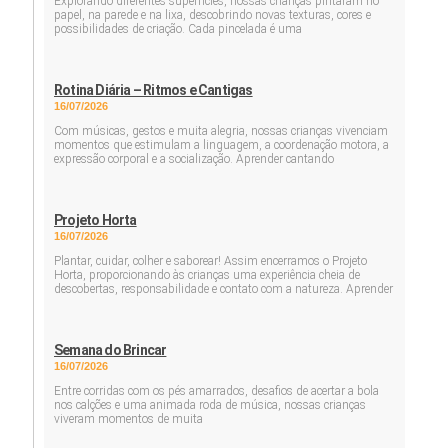
Explorando diferentes superfícies, nossas crianças pintaram no
papel, na parede e na lixa, descobrindo novas texturas, cores e
possibilidades de criação. Cada pincelada é uma
Rotina Diária – Ritmos e Cantigas
16/07/2026
Com músicas, gestos e muita alegria, nossas crianças vivenciam
momentos que estimulam a linguagem, a coordenação motora, a
expressão corporal e a socialização. Aprender cantando
Projeto Horta
16/07/2026
Plantar, cuidar, colher e saborear! Assim encerramos o Projeto
Horta, proporcionando às crianças uma experiência cheia de
descobertas, responsabilidade e contato com a natureza. Aprender
Semana do Brincar
16/07/2026
Entre corridas com os pés amarrados, desafios de acertar a bola
nos calções e uma animada roda de música, nossas crianças
viveram momentos de muita