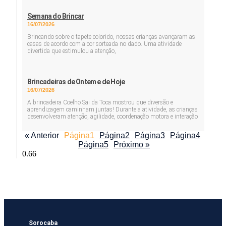
Semana do Brincar
16/07/2026
Brincando sobre o tapete colorido, nossas crianças avançaram as
casas de acordo com a cor sorteada no dado. Uma atividade
divertida que estimulou a atenção,
Brincadeiras de Ontem e de Hoje
16/07/2026
A brincadeira Coelho Sai da Toca mostrou que diversão e
aprendizagem caminham juntas! Durante a atividade, as crianças
desenvolveram atenção, agilidade, coordenação motora e interação
« Anterior
Página
1
Página
2
Página
3
Página
4
Página
5
Próximo »
Sorocaba