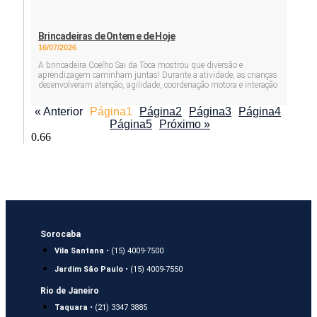
Brincadeiras de Ontem e de Hoje
16/07/2026
A brincadeira Coelho Sai da Toca mostrou que diversão e
aprendizagem caminham juntas! Durante a atividade, as crianças
desenvolveram atenção, agilidade, coordenação motora e interação
« Anterior
Página
1
Página
2
Página
3
Página
4
Página
5
Próximo »
Sorocaba
Vila Santana
• (15) 4009-7500
Jardim São Paulo
• (15) 4009-7550
Rio de Janeiro
Taquara
• (21) 3347 3885