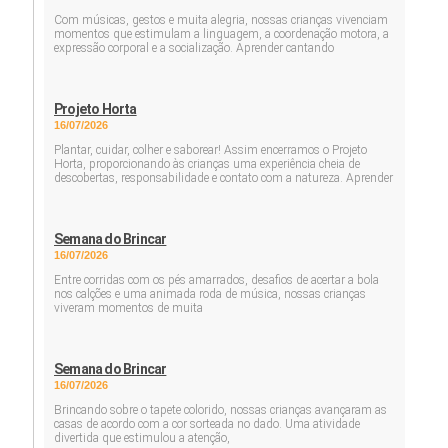
Com músicas, gestos e muita alegria, nossas crianças vivenciam
momentos que estimulam a linguagem, a coordenação motora, a
expressão corporal e a socialização. Aprender cantando
Projeto Horta
16/07/2026
Plantar, cuidar, colher e saborear! Assim encerramos o Projeto
Horta, proporcionando às crianças uma experiência cheia de
descobertas, responsabilidade e contato com a natureza. Aprender
Semana do Brincar
16/07/2026
Entre corridas com os pés amarrados, desafios de acertar a bola
nos calções e uma animada roda de música, nossas crianças
viveram momentos de muita
Semana do Brincar
16/07/2026
Brincando sobre o tapete colorido, nossas crianças avançaram as
casas de acordo com a cor sorteada no dado. Uma atividade
divertida que estimulou a atenção,