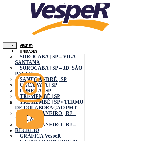
VESPER
UNIDADES
SOROCABA | SP – VILA
SANTANA
SOROCABA | SP – JD. SÃO
PAULO
SANTO ANDRÉ | SP
CAÇAPAVA | SP
LORENA | SP
TREMEMBÉ | SP
TREMEMBÉ | SP • TERMO
DE COLABORAÇÃO PMT
RIO DE JANEIRO | RJ –
TAQUARA
RIO DE JANEIRO | RJ –
RECREIO
GRÁFICA VespeR