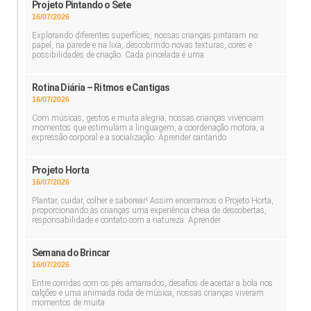
Projeto Pintando o Sete
16/07/2026
Explorando diferentes superfícies, nossas crianças pintaram no
papel, na parede e na lixa, descobrindo novas texturas, cores e
possibilidades de criação. Cada pincelada é uma
Rotina Diária – Ritmos e Cantigas
16/07/2026
Com músicas, gestos e muita alegria, nossas crianças vivenciam
momentos que estimulam a linguagem, a coordenação motora, a
expressão corporal e a socialização. Aprender cantando
Projeto Horta
16/07/2026
Plantar, cuidar, colher e saborear! Assim encerramos o Projeto Horta,
proporcionando às crianças uma experiência cheia de descobertas,
responsabilidade e contato com a natureza. Aprender
Semana do Brincar
16/07/2026
Entre corridas com os pés amarrados, desafios de acertar a bola nos
calções e uma animada roda de música, nossas crianças viveram
momentos de muita