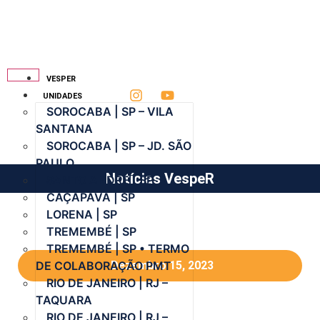
VESPER
UNIDADES
SOROCABA | SP – VILA
SANTANA
SOROCABA | SP – JD. SÃO
PAULO
Notícias VespeR
SANTO ANDRÉ | SP
CAÇAPAVA | SP
LORENA | SP
TREMEMBÉ | SP
TREMEMBÉ | SP • TERMO
DE COLABORAÇÃO PMT
Dezembro 15, 2023
RIO DE JANEIRO | RJ –
TAQUARA
RIO DE JANEIRO | RJ –