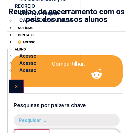
RECREIO
Reunião de encerramento com os
GRÁFICA VespeR
pais dos nossos alunos
CASARÃO CONVIVIUM
NOTÍCIAS
CONTATO
ACESSO
ALUNO
Acesso
Acesso
Compartilhar:
Acesso
X
Pesquisas por palavra chave