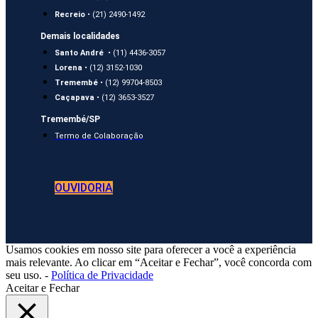
Recreio
• (21) 2490-1492
Demais localidades
Santo André
• (11) 4436-3057
Lorena
• (12) 3152-1030
Tremembé
• (12) 99704-8503
Caçapava
• (12) 3653-3527
Tremembé/SP
Termo de Colaboração
OUVIDORIA
Usamos cookies em nosso site para oferecer a você a experiência
mais relevante. Ao clicar em “Aceitar e Fechar”, você concorda com
seu uso. -
Política de Privacidade
Aceitar e Fechar