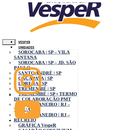
VESPER
UNIDADES
SOROCABA | SP – VILA
SANTANA
SOROCABA | SP – JD. SÃO
PAULO
SANTO ANDRÉ | SP
CAÇAPAVA | SP
LORENA | SP
TREMEMBÉ | SP
TREMEMBÉ | SP • TERMO
DE COLABORAÇÃO PMT
RIO DE JANEIRO | RJ –
TAQUARA
RIO DE JANEIRO | RJ –
RECREIO
GRÁFICA VespeR