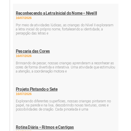
Reconhecendo a Letra Inicial do Nome – Nível II
16/07/2026
Por meio de atividades lúdicas, as crianças do Nível II exploraram
a letra inicial do próprio nome, fortalecendo a identidade, a
percepção das letras e
Pescaria das Cores
16/07/2026
Brincando de pescar, nossas crianças aprenderam a reconhecer as
cores de forma divertida e interativa. Uma atividade que estimulou
a atenção, a coordenação motora e
Projeto Pintando o Sete
16/07/2026
Explorando diferentes superfícies, nossas crianças pintaram no
papel, na parede e na lixa, descobrindo novas texturas, cores e
possibilidades de criação. Cada pincelada é uma
Rotina Diária – Ritmos e Cantigas