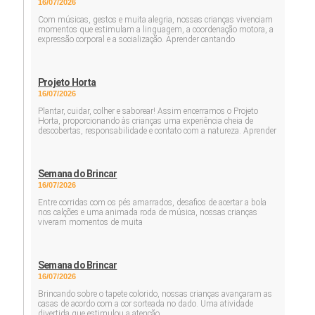
16/07/2026
Com músicas, gestos e muita alegria, nossas crianças vivenciam
momentos que estimulam a linguagem, a coordenação motora, a
expressão corporal e a socialização. Aprender cantando
Projeto Horta
16/07/2026
Plantar, cuidar, colher e saborear! Assim encerramos o Projeto
Horta, proporcionando às crianças uma experiência cheia de
descobertas, responsabilidade e contato com a natureza. Aprender
Semana do Brincar
16/07/2026
Entre corridas com os pés amarrados, desafios de acertar a bola
nos calções e uma animada roda de música, nossas crianças
viveram momentos de muita
Semana do Brincar
16/07/2026
Brincando sobre o tapete colorido, nossas crianças avançaram as
casas de acordo com a cor sorteada no dado. Uma atividade
divertida que estimulou a atenção,