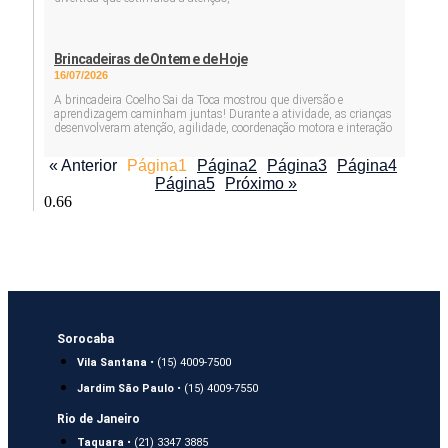
Brincadeiras de Ontem e de Hoje
16/07/2026
A brincadeira Coelho Sai da Toca mostrou que diversão e
aprendizagem caminham juntas! Durante a atividade, as crianças
desenvolveram atenção, agilidade, coordenação motora e interação
« Anterior
Página
1
Página
2
Página
3
Página
4
Página
5
Próximo »
Sorocaba
Vila Santana
• (15) 4009-7500
Jardim São Paulo
• (15) 4009-7550
Rio de Janeiro
Taquara
• (21) 3347 3885