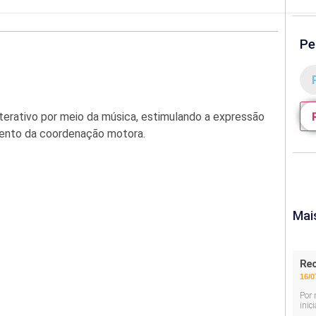
Pe
terativo por meio da música, estimulando a expressão
imento da coordenação motora.
Mai
Rec
16/0
Por 
inic