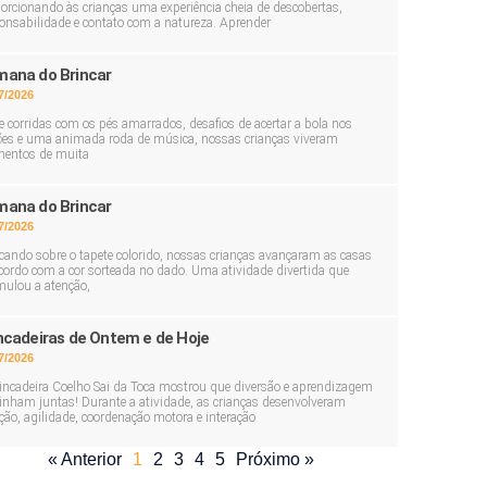
orcionando às crianças uma experiência cheia de descobertas,
onsabilidade e contato com a natureza. Aprender
ana do Brincar
7/2026
e corridas com os pés amarrados, desafios de acertar a bola nos
ões e uma animada roda de música, nossas crianças viveram
entos de muita
ana do Brincar
7/2026
cando sobre o tapete colorido, nossas crianças avançaram as casas
cordo com a cor sorteada no dado. Uma atividade divertida que
mulou a atenção,
ncadeiras de Ontem e de Hoje
7/2026
incadeira Coelho Sai da Toca mostrou que diversão e aprendizagem
nham juntas! Durante a atividade, as crianças desenvolveram
ção, agilidade, coordenação motora e interação
« Anterior
1
2
3
4
5
Próximo »