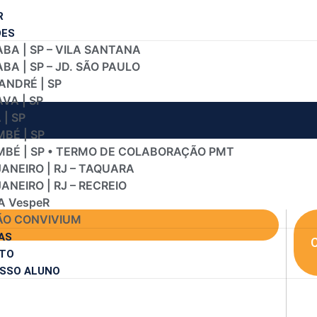
R
DES
BA | SP – VILA SANTANA
A | SP – JD. SÃO PAULO
ANDRÉ | SP
VA | SP
| SP
BÉ | SP
BÉ | SP • TERMO DE COLABORAÇÃO PMT
JANEIRO | RJ – TAQUARA
JANEIRO | RJ – RECREIO
A VespeR
O CONVIVIUM
AS
C
TO
SSO ALUNO