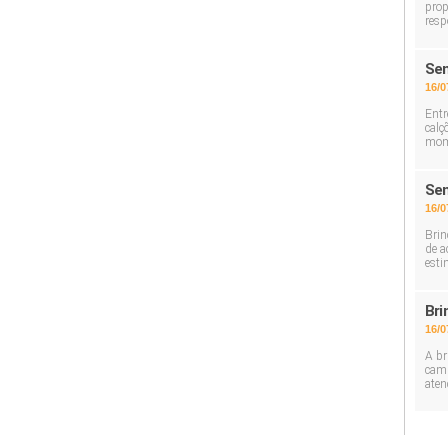
prop
resp
Sem
16/0
Entr
calç
mom
Sem
16/0
Brin
de a
esti
Bri
16/0
A br
cami
aten