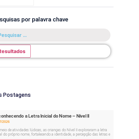
squisas por palavra chave
Resultados
s Postagens
onhecendo a Letra Inicial do Nome – Nível II
7/2026
meio de atividades lúdicas, as crianças do Nível II exploraram a letra
ial do próprio nome, fortalecendo a identidade, a percepção das letras e