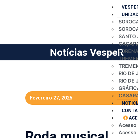
VESPE
UNIDA
SOROCA
SOROCAB
SANTO 
CAÇAPA
Notícias VespeR
LORENA 
TREMEM
TREMEM
RIO DE 
RIO DE 
GRÁFIC
CASARÃ
Fevereiro 27, 2025
NOTÍCI
CONTA
ACE
Acesso
Roda musical.
Acesso