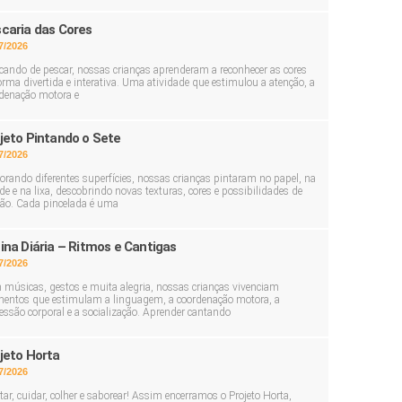
caria das Cores
7/2026
cando de pescar, nossas crianças aprenderam a reconhecer as cores
orma divertida e interativa. Uma atividade que estimulou a atenção, a
denação motora e
jeto Pintando o Sete
7/2026
orando diferentes superfícies, nossas crianças pintaram no papel, na
de e na lixa, descobrindo novas texturas, cores e possibilidades de
ção. Cada pincelada é uma
ina Diária – Ritmos e Cantigas
7/2026
músicas, gestos e muita alegria, nossas crianças vivenciam
ntos que estimulam a linguagem, a coordenação motora, a
essão corporal e a socialização. Aprender cantando
jeto Horta
7/2026
tar, cuidar, colher e saborear! Assim encerramos o Projeto Horta,