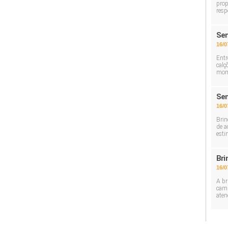
prop
resp
Sem
16/0
Entr
calç
mom
Sem
16/0
Brin
de a
esti
Bri
16/0
A br
cami
aten