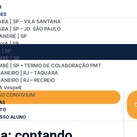
R
DES
BA | SP – VILA SANTANA
A | SP – JD. SÃO PAULO
ANDRÉ | SP
VA | SP
| SP
BÉ | SP
BÉ | SP • TERMO DE COLABORAÇÃO PMT
JANEIRO | RJ – TAQUARA
JANEIRO | RJ – RECREIO
A VespeR
O CONVIVIUM
AS
C
TO
SSO ALUNO
a: contando