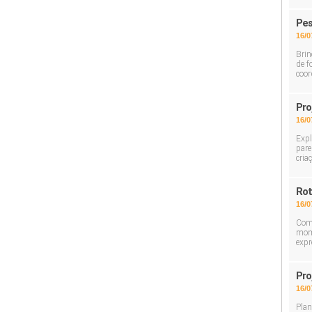
Pes
16/0
Brin
de f
coor
Pro
16/0
Expl
pare
cria
Rot
16/0
Com 
mome
expr
Pro
16/0
Plan