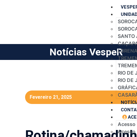
VESPE
UNIDA
SOROCA
SOROCAB
SANTO 
CAÇAPA
Notícias VespeR
LORENA 
TREMEM
TREMEM
RIO DE 
RIO DE 
GRÁFIC
CASARÃ
Fevereiro 21, 2025
NOTÍCI
CONTA
ACE
Acesso
Rotina/chamadinh
Acesso