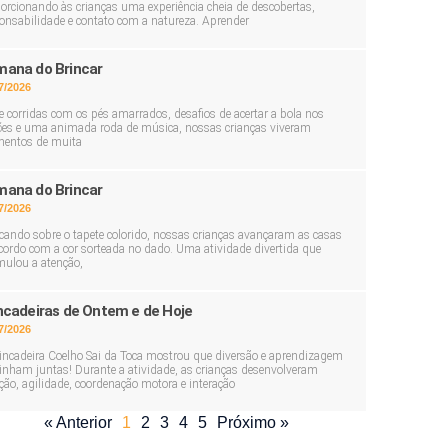
orcionando às crianças uma experiência cheia de descobertas,
onsabilidade e contato com a natureza. Aprender
ana do Brincar
7/2026
e corridas com os pés amarrados, desafios de acertar a bola nos
ões e uma animada roda de música, nossas crianças viveram
entos de muita
ana do Brincar
7/2026
cando sobre o tapete colorido, nossas crianças avançaram as casas
cordo com a cor sorteada no dado. Uma atividade divertida que
mulou a atenção,
ncadeiras de Ontem e de Hoje
7/2026
incadeira Coelho Sai da Toca mostrou que diversão e aprendizagem
nham juntas! Durante a atividade, as crianças desenvolveram
ção, agilidade, coordenação motora e interação
« Anterior
1
2
3
4
5
Próximo »