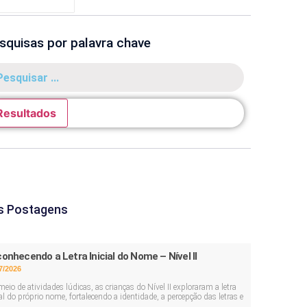
squisas por palavra chave
Resultados
s Postagens
onhecendo a Letra Inicial do Nome – Nível II
7/2026
meio de atividades lúdicas, as crianças do Nível II exploraram a letra
ial do próprio nome, fortalecendo a identidade, a percepção das letras e