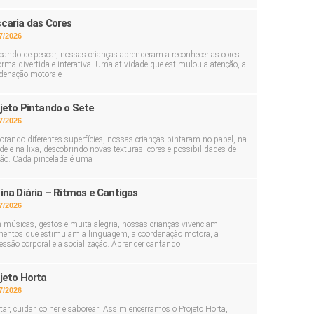
caria das Cores
7/2026
cando de pescar, nossas crianças aprenderam a reconhecer as cores
orma divertida e interativa. Uma atividade que estimulou a atenção, a
denação motora e
jeto Pintando o Sete
7/2026
orando diferentes superfícies, nossas crianças pintaram no papel, na
de e na lixa, descobrindo novas texturas, cores e possibilidades de
ção. Cada pincelada é uma
ina Diária – Ritmos e Cantigas
7/2026
músicas, gestos e muita alegria, nossas crianças vivenciam
ntos que estimulam a linguagem, a coordenação motora, a
essão corporal e a socialização. Aprender cantando
jeto Horta
7/2026
tar, cuidar, colher e saborear! Assim encerramos o Projeto Horta,