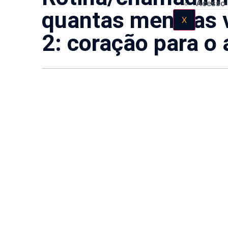
Acesso
quantas meninas v
X
2: coração para o