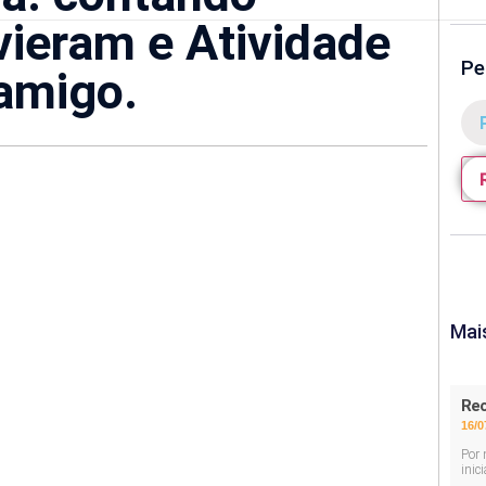
ieram e Atividade
Pe
 amigo.
Mai
Rec
16/0
Por 
inic