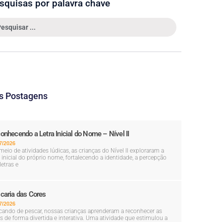
squisas por palavra chave
s Postagens
onhecendo a Letra Inicial do Nome – Nível II
7/2026
meio de atividades lúdicas, as crianças do Nível II exploraram a
a inicial do próprio nome, fortalecendo a identidade, a percepção
letras e
caria das Cores
7/2026
cando de pescar, nossas crianças aprenderam a reconhecer as
s de forma divertida e interativa. Uma atividade que estimulou a