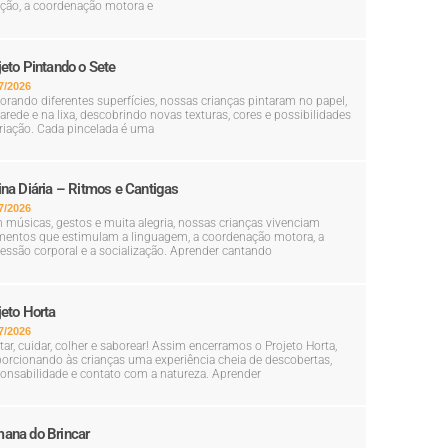
ção, a coordenação motora e
jeto Pintando o Sete
7/2026
orando diferentes superfícies, nossas crianças pintaram no papel,
arede e na lixa, descobrindo novas texturas, cores e possibilidades
riação. Cada pincelada é uma
ina Diária – Ritmos e Cantigas
7/2026
músicas, gestos e muita alegria, nossas crianças vivenciam
entos que estimulam a linguagem, a coordenação motora, a
essão corporal e a socialização. Aprender cantando
jeto Horta
7/2026
tar, cuidar, colher e saborear! Assim encerramos o Projeto Horta,
orcionando às crianças uma experiência cheia de descobertas,
onsabilidade e contato com a natureza. Aprender
ana do Brincar