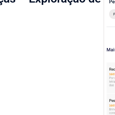
Pe
Mai
Rec
16/0
Por 
letr
das 
Pes
16/0
Brin
core