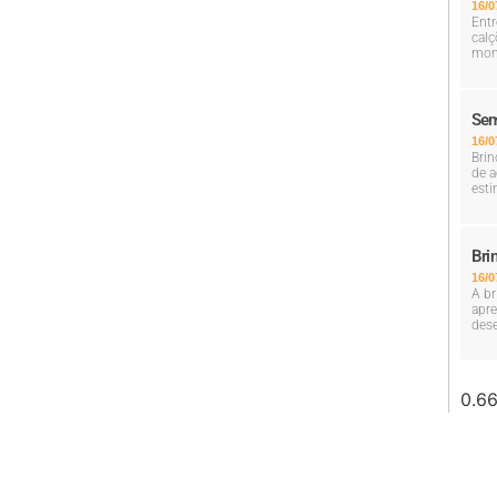
16/0
Entr
calç
mom
Sem
16/0
Brin
de a
esti
Bri
16/0
A br
apre
dese