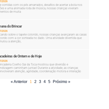
7/2026
e corridas com os pés amarrados, desafios de acertar a bola nos
ões e uma animada roda de música, nossas crianças viveram
entos de muita
ana do Brincar
7/2026
cando sobre o tapete colorido, nossas crianças avançaram as casas
cordo com a cor sorteada no dado. Uma atividade divertida que
mulou a atenção,
ncadeiras de Ontem e de Hoje
7/2026
incadeira Coelho Sai da Toca mostrou que diversão e
ndizagem caminham juntas! Durante a atividade, as crianças
nvolveram atenção, agilidade, coordenação motora e interação
« Anterior
1
2
3
4
5
Próximo »