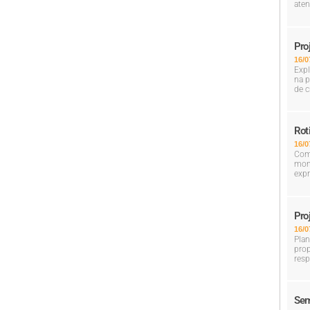
aten
Pro
16/0
Expl
na p
de c
Rot
16/0
Com 
mom
expr
Pro
16/0
Plan
prop
resp
Sem