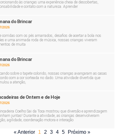
orcionando às crianças uma experiência cheia de descobertas,
onsabilidade e contato com a natureza. Aprender
ana do Brincar
7/2026
e corridas com os pés amarrados, desafios de acertar a bola nos
ões e uma animada roda de música, nossas crianças viveram
entos de muita
ana do Brincar
7/2026
cando sobre o tapete colorido, nossas crianças avançaram as casas
cordo com a cor sorteada no dado. Uma atividade divertida que
mulou a atenção,
ncadeiras de Ontem e de Hoje
7/2026
incadeira Coelho Sai da Toca mostrou que diversão e aprendizagem
nham juntas! Durante a atividade, as crianças desenvolveram
ção, agilidade, coordenação motora e interação
« Anterior
1
2
3
4
5
Próximo »