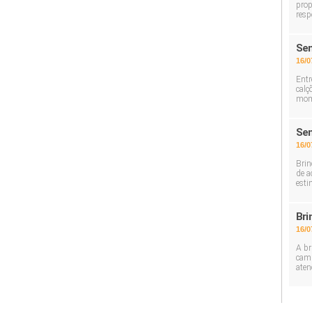
prop
resp
Sem
16/0
Entr
calç
mom
Sem
16/0
Brin
de a
esti
Bri
16/0
A br
cami
aten