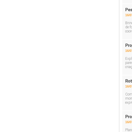
Pes
16/0
Brin
de f
coor
Pro
16/0
Expl
pare
cria
Rot
16/0
Com 
mome
expr
Pro
16/0
Plan