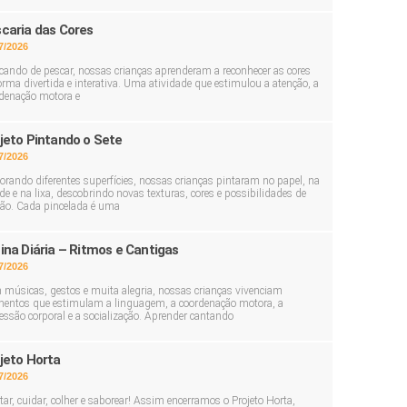
caria das Cores
7/2026
cando de pescar, nossas crianças aprenderam a reconhecer as cores
orma divertida e interativa. Uma atividade que estimulou a atenção, a
denação motora e
jeto Pintando o Sete
7/2026
orando diferentes superfícies, nossas crianças pintaram no papel, na
de e na lixa, descobrindo novas texturas, cores e possibilidades de
ção. Cada pincelada é uma
ina Diária – Ritmos e Cantigas
7/2026
músicas, gestos e muita alegria, nossas crianças vivenciam
ntos que estimulam a linguagem, a coordenação motora, a
essão corporal e a socialização. Aprender cantando
jeto Horta
7/2026
tar, cuidar, colher e saborear! Assim encerramos o Projeto Horta,