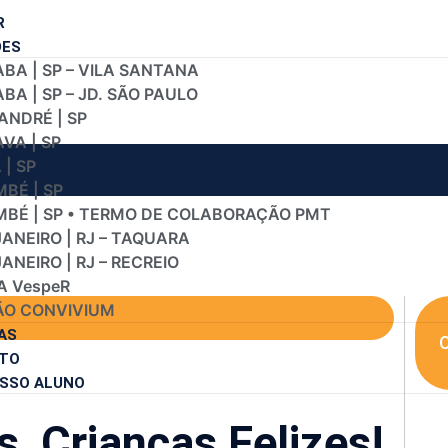
R
DES
BA | SP – VILA SANTANA
A | SP – JD. SÃO PAULO
ANDRÉ | SP
VA | SP
| SP
BÉ | SP
BÉ | SP • TERMO DE COLABORAÇÃO PMT
JANEIRO | RJ – TAQUARA
JANEIRO | RJ – RECREIO
A VespeR
O CONVIVIUM
AS
C
TO
SSO ALUNO
, Crianças Felizes!