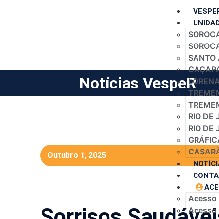
VESPE
UNIDA
SOROCA
SOROCAB
SANTO 
CAÇAPA
Notícias VespeR
LORENA 
TREMEM
TREMEM
RIO DE 
RIO DE 
GRÁFIC
CASARÃ
Outubro 1, 2025
NOTÍCI
CONTA
ACE
Acesso
Sorrisos Saudáveis
Acesso