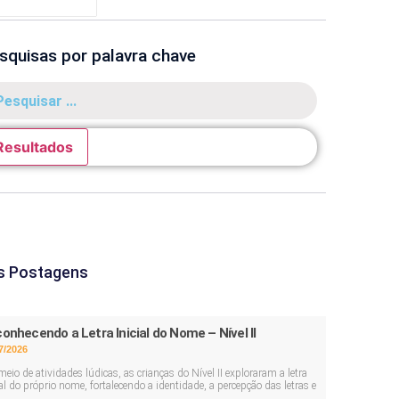
squisas por palavra chave
Resultados
s Postagens
onhecendo a Letra Inicial do Nome – Nível II
7/2026
meio de atividades lúdicas, as crianças do Nível II exploraram a letra
ial do próprio nome, fortalecendo a identidade, a percepção das letras e