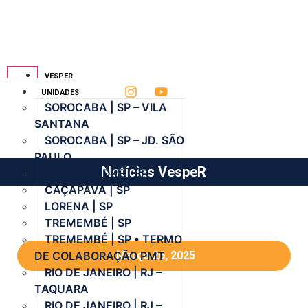
VESPER
UNIDADES
SOROCABA | SP – VILA
SANTANA
SOROCABA | SP – JD. SÃO
PAULO
Notícias VespeR
SANTO ANDRÉ | SP
CAÇAPAVA | SP
LORENA | SP
TREMEMBÉ | SP
TREMEMBÉ | SP • TERMO
DE COLABORAÇÃO PMT
Março 26, 2025
RIO DE JANEIRO | RJ –
TAQUARA
RIO DE JANEIRO | RJ –