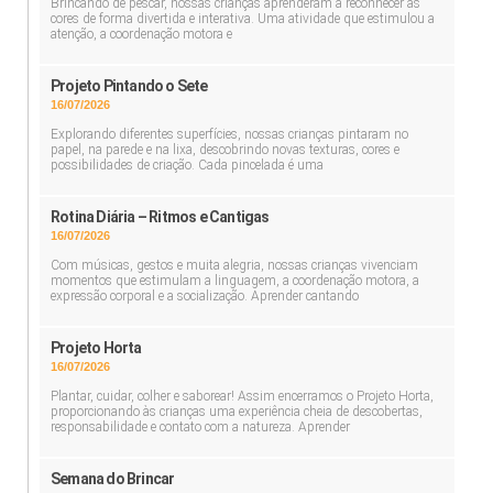
Brincando de pescar, nossas crianças aprenderam a reconhecer as
cores de forma divertida e interativa. Uma atividade que estimulou a
atenção, a coordenação motora e
Projeto Pintando o Sete
16/07/2026
Explorando diferentes superfícies, nossas crianças pintaram no
papel, na parede e na lixa, descobrindo novas texturas, cores e
possibilidades de criação. Cada pincelada é uma
Rotina Diária – Ritmos e Cantigas
16/07/2026
Com músicas, gestos e muita alegria, nossas crianças vivenciam
momentos que estimulam a linguagem, a coordenação motora, a
expressão corporal e a socialização. Aprender cantando
Projeto Horta
16/07/2026
Plantar, cuidar, colher e saborear! Assim encerramos o Projeto Horta,
proporcionando às crianças uma experiência cheia de descobertas,
responsabilidade e contato com a natureza. Aprender
Semana do Brincar