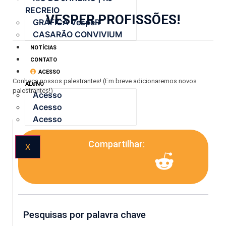
RECREIO
VESPER PROFISSÕES!
GRÁFICA VespeR
CASARÃO CONVIVIUM
NOTÍCIAS
CONTATO
ACESSO
Conheça nossos palestrantes! (Em breve adicionaremos novos
ALUNO
palestrantes!)
Acesso
Acesso
Acesso
Compartilhar:
X
Pesquisas por palavra chave