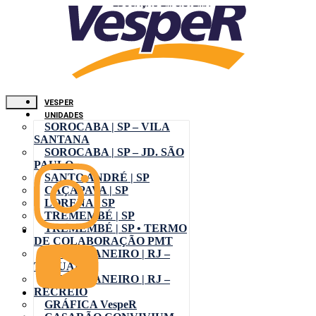
VESPER
UNIDADES
SOROCABA | SP – VILA
SANTANA
SOROCABA | SP – JD. SÃO
PAULO
SANTO ANDRÉ | SP
CAÇAPAVA | SP
LORENA | SP
TREMEMBÉ | SP
TREMEMBÉ | SP • TERMO
DE COLABORAÇÃO PMT
RIO DE JANEIRO | RJ –
TAQUARA
RIO DE JANEIRO | RJ –
RECREIO
GRÁFICA VespeR