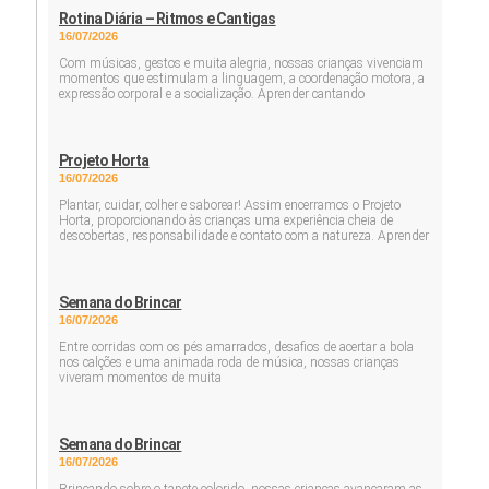
Rotina Diária – Ritmos e Cantigas
16/07/2026
Com músicas, gestos e muita alegria, nossas crianças vivenciam
momentos que estimulam a linguagem, a coordenação motora, a
expressão corporal e a socialização. Aprender cantando
Projeto Horta
16/07/2026
Plantar, cuidar, colher e saborear! Assim encerramos o Projeto
Horta, proporcionando às crianças uma experiência cheia de
descobertas, responsabilidade e contato com a natureza. Aprender
Semana do Brincar
16/07/2026
Entre corridas com os pés amarrados, desafios de acertar a bola
nos calções e uma animada roda de música, nossas crianças
viveram momentos de muita
Semana do Brincar
16/07/2026