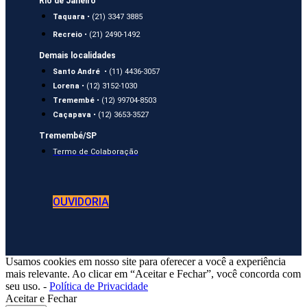
Rio de Janeiro
Taquara
• (21) 3347 3885
Recreio
• (21) 2490-1492
Demais localidades
Santo André
• (11) 4436-3057
Lorena
• (12) 3152-1030
Tremembé
• (12) 99704-8503
Caçapava
• (12) 3653-3527
Tremembé/SP
Termo de Colaboração
OUVIDORIA
Usamos cookies em nosso site para oferecer a você a experiência
mais relevante. Ao clicar em “Aceitar e Fechar”, você concorda com
seu uso. -
Política de Privacidade
Aceitar e Fechar