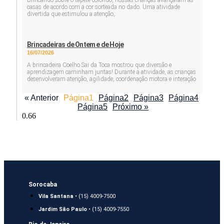
Brincando sobre o tapete colorido, nossas crianças avançaram as
casas de acordo com a cor sorteada no dado. Uma atividade
divertida que estimulou a atenção,
Brincadeiras de Ontem e de Hoje
16/07/2026
A brincadeira Coelho Sai da Toca mostrou que diversão e
aprendizagem caminham juntas! Durante a atividade, as crianças
desenvolveram atenção, agilidade, coordenação motora e interação
« Anterior
Página
1
Página
2
Página
3
Página
4
Página
5
Próximo »
Sorocaba
Vila Santana
• (15) 4009-7500
Jardim São Paulo
• (15) 4009-7550