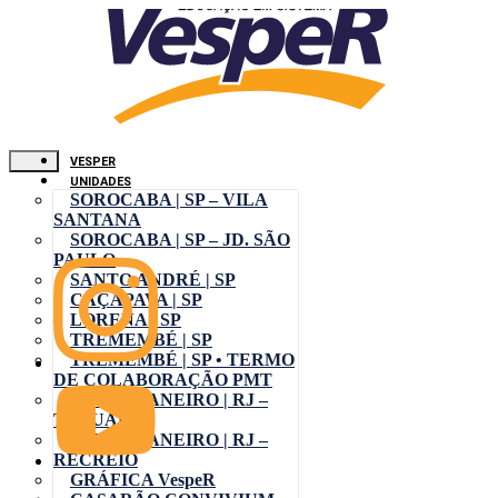
VESPER
UNIDADES
SOROCABA | SP – VILA
SANTANA
SOROCABA | SP – JD. SÃO
PAULO
SANTO ANDRÉ | SP
CAÇAPAVA | SP
LORENA | SP
TREMEMBÉ | SP
TREMEMBÉ | SP • TERMO
DE COLABORAÇÃO PMT
RIO DE JANEIRO | RJ –
TAQUARA
RIO DE JANEIRO | RJ –
RECREIO
GRÁFICA VespeR