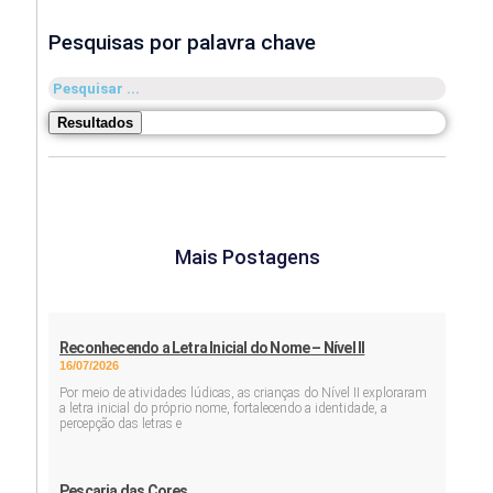
Pesquisas por palavra chave
Pesquisar
...
Resultados
Mais Postagens
Reconhecendo a Letra Inicial do Nome – Nível II
16/07/2026
Por meio de atividades lúdicas, as crianças do Nível II exploraram
a letra inicial do próprio nome, fortalecendo a identidade, a
percepção das letras e
Pescaria das Cores