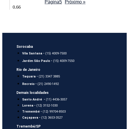
Página
5
Próximo »
Sorocaba
Vila Santana
• (15) 4009-7500
Jardim São Paulo
• (15) 4009-7550
Rio de Janeiro
Taquara
• (21) 3347 3885
Recreio
• (21) 2490-1492
Demais localidades
Santo André
• (11) 4436-3057
Lorena
• (12) 3152-1030
Tremembé
• (12) 99704-8503
Caçapava
• (12) 3653-3527
Tremembé/SP