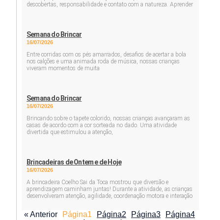
descobertas, responsabilidade e contato com a natureza. Aprender
Semana do Brincar
16/07/2026
Entre corridas com os pés amarrados, desafios de acertar a bola
nos calções e uma animada roda de música, nossas crianças
viveram momentos de muita
Semana do Brincar
16/07/2026
Brincando sobre o tapete colorido, nossas crianças avançaram as
casas de acordo com a cor sorteada no dado. Uma atividade
divertida que estimulou a atenção,
Brincadeiras de Ontem e de Hoje
16/07/2026
A brincadeira Coelho Sai da Toca mostrou que diversão e
aprendizagem caminham juntas! Durante a atividade, as crianças
desenvolveram atenção, agilidade, coordenação motora e interação
« Anterior
Página
1
Página
2
Página
3
Página
4